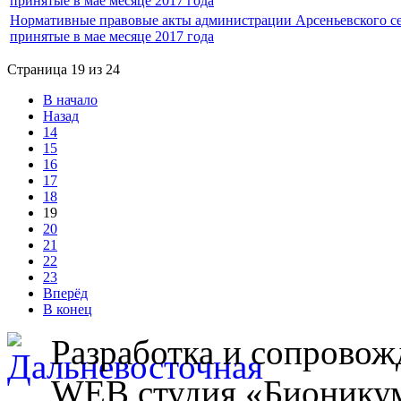
принятые в мае месяце 2017 года
Нормативные правовые акты администрации Арсеньевского се
принятые в мае месяце 2017 года
Страница 19 из 24
В начало
Назад
14
15
16
17
18
19
20
21
22
23
Вперёд
В конец
Разработка и сопровож
WEB студия «Бионику