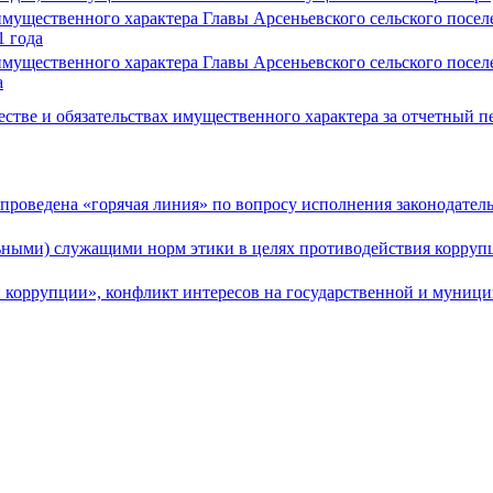
х имущественного характера Главы Арсеньевского сельского пос
1 года
х имущественного характера Главы Арсеньевского сельского пос
а
тве и обязательствах имущественного характера за отчетный пер
проведена «горячая линия» по вопросу исполнения законодател
ными) служащими норм этики в целях противодействия корру
 коррупции», конфликт интересов на государственной и муниц