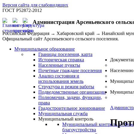
Версия сайта для слабовидящих
ГОСТ Р52872-2012
Администрация Арсеньевского сельск
Российская Федерация → Хабаровский край → Нанайский му
Официальный сайт Арсеньевского сельского поселения.
Муниципальное образование
Границы поселения, карта
Историческая справка
Документа
Населенные пункты
Почетные граждане поселения
Населению
Анализ состояния и
использования земель
Муниципал
Структура и режим работы
Подведомственные организации
Муниципал
Полномочия, задачи, функции,
права
Администр
Градостроительное зонирование
Муниципальная служба
Муниципальный контроль
Прот
Муниципальный контроль в сфере
благоустройства