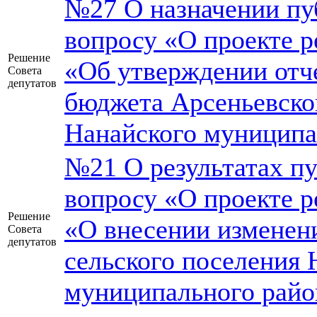
№27 О назначении пу
вопросу «О проекте р
Решение
«Об утверждении отч
Совета
депутатов
бюджета Арсеньевског
Нанайского муниципал
№21 О результатах п
вопросу «О проекте р
Решение
«О внесении изменени
Совета
депутатов
сельского поселения 
муниципального райо