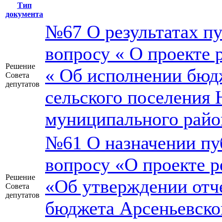
Тип
документа
№67 О результатах п
вопросу « О проекте 
Решение
« Об исполнении бюд
Совета
депутатов
сельского поселения 
муниципального район
№61 О назначении пу
вопросу «О проекте р
Решение
«Об утверждении отч
Совета
депутатов
бюджета Арсеньевског