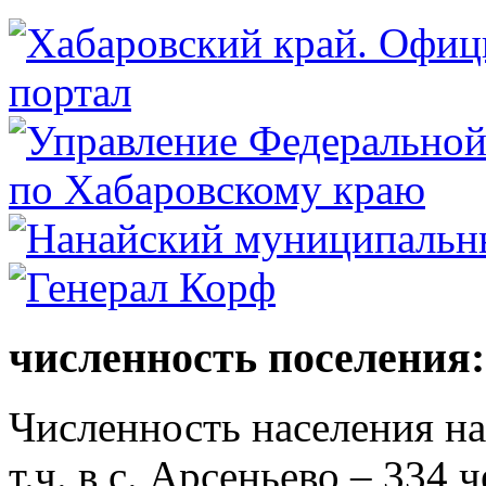
численность поселения:
Численность населения на 
т.ч. в с. Арсеньево – 334 ч