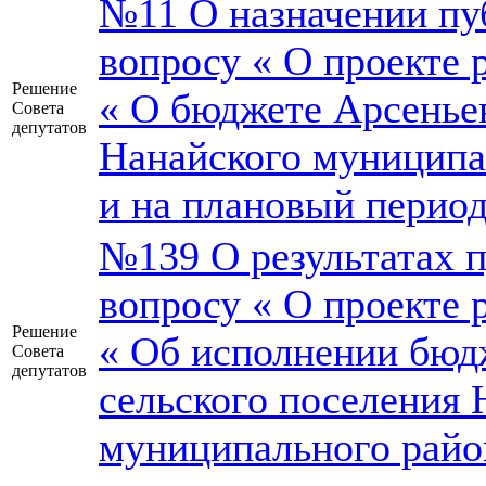
№11 О назначении пу
вопросу « О проекте 
Решение
« О бюджете Арсеньев
Совета
депутатов
Нанайского муниципал
и на плановый период
№139 О результатах 
вопросу « О проекте 
Решение
« Об исполнении бюд
Совета
депутатов
сельского поселения 
муниципального район