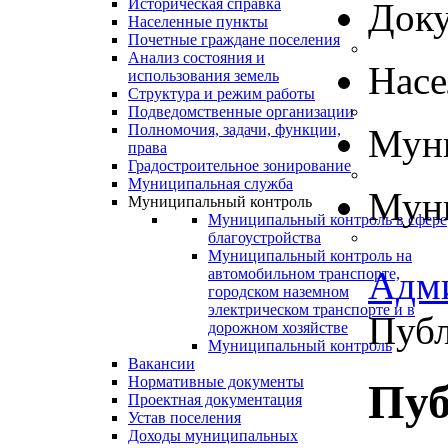
Историческая справка
Док
Населенные пункты
Почетные граждане поселения
Анализ состояния и
Нас
использования земель
Структура и режим работы
Подведомственные организации
Полномочия, задачи, функции,
Муни
права
Градостроительное зонирование
Муниципальная служба
Муни
Муниципальный контроль
Муниципальный контроль в сфере
благоустройства
Муниципальный контроль на
Адм
автомобильном транспорте,
городском наземном
электрическом транспорте и в
Пуб
дорожном хозяйстве
Муниципальный контроль
Вакансии
Нормативные документы
Пуб
Проектная документация
Устав поселения
Доходы муниципальных