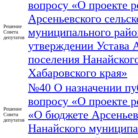
вопросу «О проекте р
Арсеньевского сельск
Решение
муниципального райо
Совета
депутатов
утверждении Устава А
поселения Нанайског
Хабаровского края»
№40 О назначении пу
вопросу «О проекте р
Решение
«О бюджете Арсеньев
Совета
депутатов
Нанайского муниципал