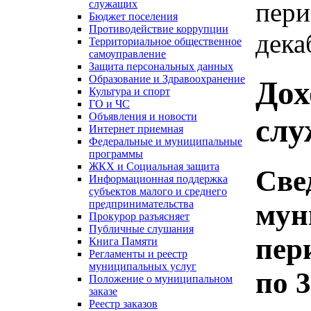
пери
служащих
Бюджет поселения
Противодействие коррупции
дека
Территориальное общественное
самоуправление
Защита персональных данных
Образование и Здравоохранение
Дох
Культура и спорт
ГО и ЧС
Объявления и новости
сл
Интернет приемная
Федеральные и муниципальные
программы
ЖКХ и Социальная защита
Све
Информационная поддержка
субъектов малого и среднего
предпринимательства
мун
Прокурор разъясняет
Публичные слушания
пер
Книга Памяти
Регламенты и реестр
муниципальных услуг
по 
Положение о муниципальном
заказе
Реестр заказов