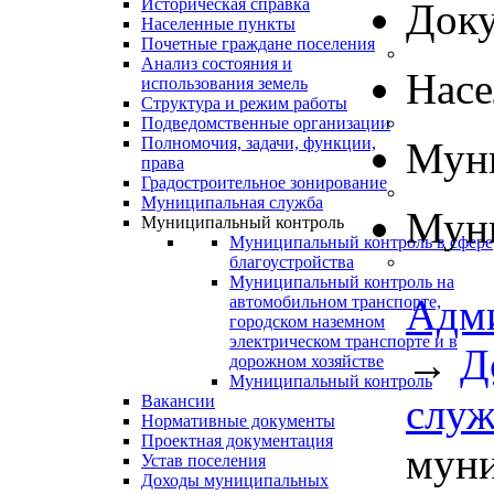
Историческая справка
Док
Населенные пункты
Почетные граждане поселения
Анализ состояния и
Нас
использования земель
Структура и режим работы
Подведомственные организации
Полномочия, задачи, функции,
Муни
права
Градостроительное зонирование
Муниципальная служба
Муни
Муниципальный контроль
Муниципальный контроль в сфере
благоустройства
Муниципальный контроль на
Адм
автомобильном транспорте,
городском наземном
электрическом транспорте и в
→
Д
дорожном хозяйстве
Муниципальный контроль
слу
Вакансии
Нормативные документы
Проектная документация
муни
Устав поселения
Доходы муниципальных