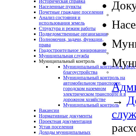
Историческая справка
Док
Населенные пункты
Почетные граждане поселения
Анализ состояния и
Нас
использования земель
Структура и режим работы
Подведомственные организации
Полномочия, задачи, функции,
Муни
права
Градостроительное зонирование
Муниципальная служба
Муни
Муниципальный контроль
Муниципальный контроль в сфере
благоустройства
Муниципальный контроль на
Адм
автомобильном транспорте,
городском наземном
электрическом транспорте и в
→
Д
дорожном хозяйстве
Муниципальный контроль
слу
Вакансии
Нормативные документы
Проектная документация
расх
Устав поселения
Доходы муниципальных