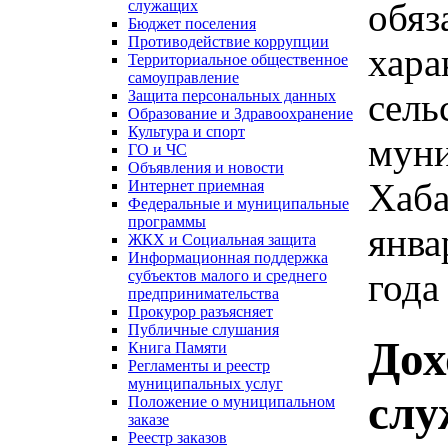
обяз
служащих
Бюджет поселения
Противодействие коррупции
хара
Территориальное общественное
самоуправление
сель
Защита персональных данных
Образование и Здравоохранение
Культура и спорт
муни
ГО и ЧС
Объявления и новости
Хаба
Интернет приемная
Федеральные и муниципальные
программы
янва
ЖКХ и Социальная защита
Информационная поддержка
года
субъектов малого и среднего
предпринимательства
Прокурор разъясняет
Публичные слушания
Дох
Книга Памяти
Регламенты и реестр
муниципальных услуг
сл
Положение о муниципальном
заказе
Реестр заказов