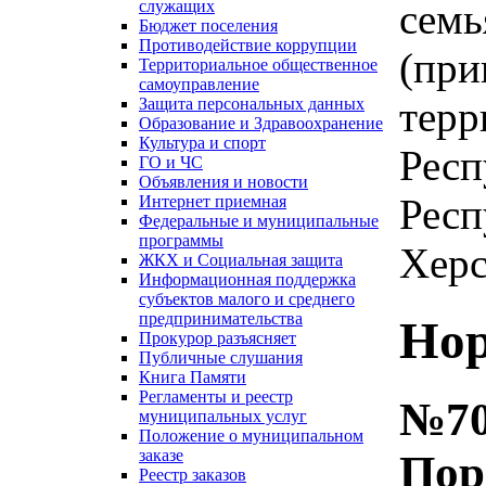
семь
служащих
Бюджет поселения
Противодействие коррупции
(при
Территориальное общественное
самоуправление
терр
Защита персональных данных
Образование и Здравоохранение
Культура и спорт
Респ
ГО и ЧС
Объявления и новости
Респ
Интернет приемная
Федеральные и муниципальные
программы
Херс
ЖКХ и Социальная защита
Информационная поддержка
субъектов малого и среднего
предпринимательства
Нор
Прокурор разъясняет
Публичные слушания
Книга Памяти
Регламенты и реестр
№70
муниципальных услуг
Положение о муниципальном
заказе
Пор
Реестр заказов