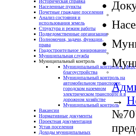
Историческая справка
Док
Населенные пункты
Почетные граждане поселения
Анализ состояния и
Нас
использования земель
Структура и режим работы
Подведомственные организации
Полномочия, задачи, функции,
Муни
права
Градостроительное зонирование
Муниципальная служба
Муни
Муниципальный контроль
Муниципальный контроль в сфере
благоустройства
Муниципальный контроль на
Адм
автомобильном транспорте,
городском наземном
электрическом транспорте и в
→
Н
дорожном хозяйстве
Муниципальный контроль
№707
Вакансии
Нормативные документы
Проектная документация
пред
Устав поселения
Доходы муниципальных