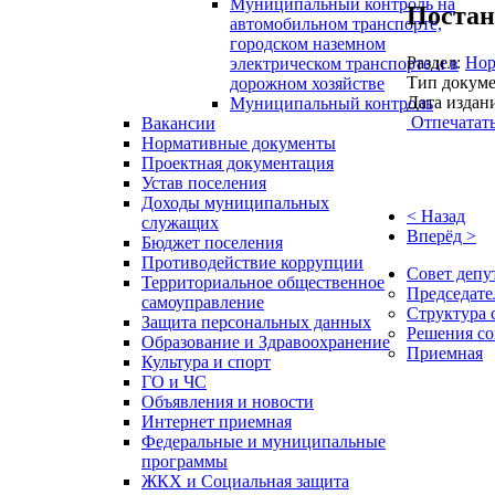
Муниципальный контроль на
Постан
автомобильном транспорте,
городском наземном
Раздел:
Нор
электрическом транспорте и в
Тип докуме
дорожном хозяйстве
Дата издан
Муниципальный контроль
Отпечатат
Вакансии
Нормативные документы
Проектная документация
Устав поселения
Доходы муниципальных
< Назад
служащих
Вперёд >
Бюджет поселения
Противодействие коррупции
Совет депу
Территориальное общественное
Председате
самоуправление
Структура 
Защита персональных данных
Решения со
Образование и Здравоохранение
Приемная
Культура и спорт
ГО и ЧС
Объявления и новости
Интернет приемная
Федеральные и муниципальные
программы
ЖКХ и Социальная защита