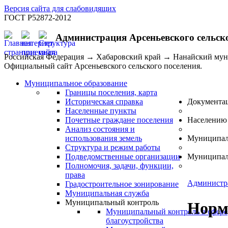
Версия сайта для слабовидящих
ГОСТ Р52872-2012
Администрация Арсеньевского сельск
Российская Федерация → Хабаровский край → Нанайский му
Официальный сайт Арсеньевского сельского поселения.
Муниципальное образование
Границы поселения, карта
Историческая справка
Документа
Населенные пункты
Почетные граждане поселения
Населению
Анализ состояния и
использования земель
Муниципал
Структура и режим работы
Подведомственные организации
Муниципал
Полномочия, задачи, функции,
права
Администр
Градостроительное зонирование
Муниципальная служба
Муниципальный контроль
Норм
Муниципальный контроль в сфере
благоустройства