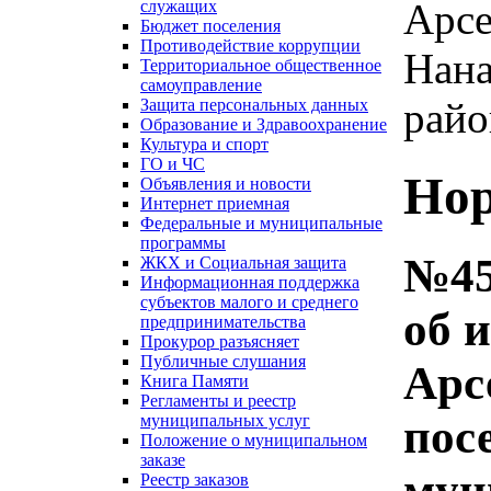
Арсе
служащих
Бюджет поселения
Противодействие коррупции
Нана
Территориальное общественное
самоуправление
райо
Защита персональных данных
Образование и Здравоохранение
Культура и спорт
ГО и ЧС
Нор
Объявления и новости
Интернет приемная
Федеральные и муниципальные
программы
№45
ЖКХ и Социальная защита
Информационная поддержка
субъектов малого и среднего
об 
предпринимательства
Прокурор разъясняет
Публичные слушания
Арс
Книга Памяти
Регламенты и реестр
пос
муниципальных услуг
Положение о муниципальном
заказе
мун
Реестр заказов