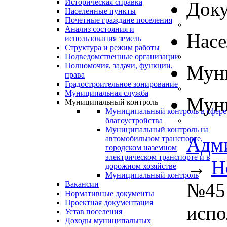
Историческая справка
Док
Населенные пункты
Почетные граждане поселения
Анализ состояния и
Нас
использования земель
Структура и режим работы
Подведомственные организации
Полномочия, задачи, функции,
Муни
права
Градостроительное зонирование
Муниципальная служба
Муни
Муниципальный контроль
Муниципальный контроль в сфере
благоустройства
Муниципальный контроль на
Адм
автомобильном транспорте,
городском наземном
электрическом транспорте и в
→
Н
дорожном хозяйстве
Муниципальный контроль
№45 
Вакансии
Нормативные документы
Проектная документация
испо
Устав поселения
Доходы муниципальных