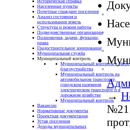
Историческая справка
Док
Населенные пункты
Почетные граждане поселения
Анализ состояния и
Нас
использования земель
Структура и режим работы
Подведомственные организации
Полномочия, задачи, функции,
Муни
права
Градостроительное зонирование
Муниципальная служба
Муни
Муниципальный контроль
Муниципальный контроль в сфере
благоустройства
Муниципальный контроль на
Адм
автомобильном транспорте,
городском наземном
электрическом транспорте и в
→
Н
дорожном хозяйстве
Муниципальный контроль
№21 
Вакансии
Нормативные документы
Проектная документация
прот
Устав поселения
Доходы муниципальных