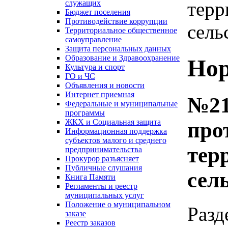
терр
служащих
Бюджет поселения
Противодействие коррупции
сель
Территориальное общественное
самоуправление
Защита персональных данных
Образование и Здравоохранение
Нор
Культура и спорт
ГО и ЧС
Объявления и новости
Интернет приемная
№21
Федеральные и муниципальные
программы
ЖКХ и Социальная защита
про
Информационная поддержка
субъектов малого и среднего
тер
предпринимательства
Прокурор разъясняет
Публичные слушания
сел
Книга Памяти
Регламенты и реестр
муниципальных услуг
Положение о муниципальном
Разд
заказе
Реестр заказов