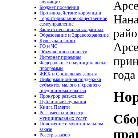
Арсе
служащих
Бюджет поселения
Противодействие коррупции
Нана
Территориальное общественное
самоуправление
райо
Защита персональных данных
Образование и Здравоохранение
Культура и спорт
Арсе
ГО и ЧС
Объявления и новости
прин
Интернет приемная
Федеральные и муниципальные
программы
года
ЖКХ и Социальная защита
Информационная поддержка
субъектов малого и среднего
предпринимательства
Нор
Прокурор разъясняет
Публичные слушания
Книга Памяти
Регламенты и реестр
Сбо
муниципальных услуг
Положение о муниципальном
заказе
пра
Реестр заказов