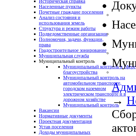
Историческая справка
Док
Населенные пункты
Почетные граждане поселения
Анализ состояния и
Нас
использования земель
Структура и режим работы
Подведомственные организации
Полномочия, задачи, функции,
Муни
права
Градостроительное зонирование
Муниципальная служба
Муни
Муниципальный контроль
Муниципальный контроль в сфере
благоустройства
Муниципальный контроль на
Адм
автомобильном транспорте,
городском наземном
электрическом транспорте и в
→
Н
дорожном хозяйстве
Муниципальный контроль
Сбор
Вакансии
Нормативные документы
Проектная документация
акто
Устав поселения
Доходы муниципальных