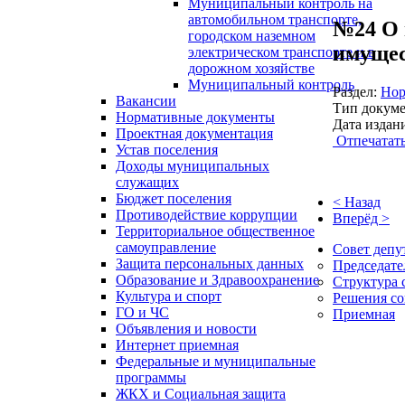
Муниципальный контроль на
автомобильном транспорте,
№24 О 
городском наземном
имущес
электрическом транспорте и в
дорожном хозяйстве
Муниципальный контроль
Раздел:
Нор
Вакансии
Тип докуме
Нормативные документы
Дата издан
Проектная документация
Отпечатат
Устав поселения
Доходы муниципальных
служащих
Бюджет поселения
< Назад
Противодействие коррупции
Вперёд >
Территориальное общественное
самоуправление
Совет депу
Защита персональных данных
Председате
Образование и Здравоохранение
Структура 
Культура и спорт
Решения со
ГО и ЧС
Приемная
Объявления и новости
Интернет приемная
Федеральные и муниципальные
программы
ЖКХ и Социальная защита