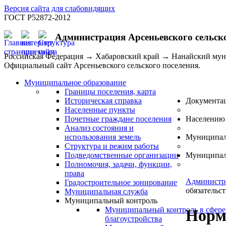
Версия сайта для слабовидящих
ГОСТ Р52872-2012
Администрация Арсеньевского сельск
Российская Федерация → Хабаровский край → Нанайский му
Официальный сайт Арсеньевского сельского поселения.
Муниципальное образование
Границы поселения, карта
Историческая справка
Документа
Населенные пункты
Почетные граждане поселения
Населению
Анализ состояния и
использования земель
Муниципал
Структура и режим работы
Подведомственные организации
Муниципал
Полномочия, задачи, функции,
права
Администр
Градостроительное зонирование
обязательст
Муниципальная служба
Муниципальный контроль
Муниципальный контроль в сфере
Норм
благоустройства