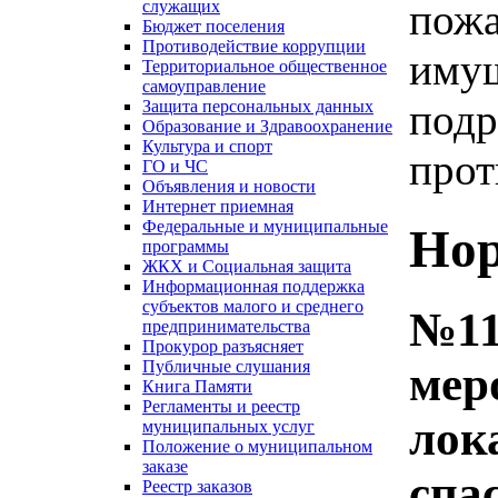
пожа
служащих
Бюджет поселения
Противодействие коррупции
имущ
Территориальное общественное
самоуправление
подр
Защита персональных данных
Образование и Здравоохранение
Культура и спорт
прот
ГО и ЧС
Объявления и новости
Интернет приемная
Федеральные и муниципальные
Нор
программы
ЖКХ и Социальная защита
Информационная поддержка
субъектов малого и среднего
№11
предпринимательства
Прокурор разъясняет
Публичные слушания
мер
Книга Памяти
Регламенты и реестр
лок
муниципальных услуг
Положение о муниципальном
заказе
спа
Реестр заказов