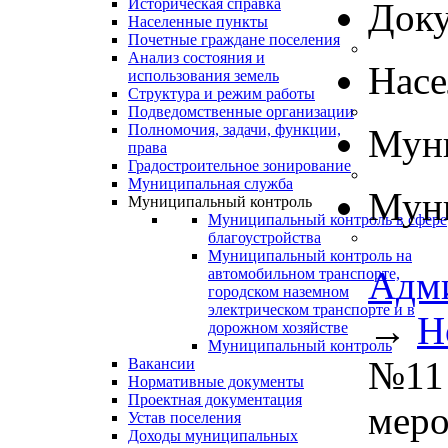
Историческая справка
Док
Населенные пункты
Почетные граждане поселения
Анализ состояния и
Нас
использования земель
Структура и режим работы
Подведомственные организации
Полномочия, задачи, функции,
Муни
права
Градостроительное зонирование
Муниципальная служба
Муни
Муниципальный контроль
Муниципальный контроль в сфере
благоустройства
Муниципальный контроль на
Адм
автомобильном транспорте,
городском наземном
электрическом транспорте и в
→
Н
дорожном хозяйстве
Муниципальный контроль
№11
Вакансии
Нормативные документы
Проектная документация
меро
Устав поселения
Доходы муниципальных