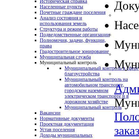
Историческая справка
Док
Населенные пункты
Почетные граждане поселения
Анализ состояния и
Нас
использования земель
Структура и режим работы
Подведомственные организации
Полномочия, задачи, функции,
Муни
права
Градостроительное зонирование
Муниципальная служба
Муни
Муниципальный контроль
Муниципальный контроль в сфере
благоустройства
Муниципальный контроль на
Адм
автомобильном транспорте,
городском наземном
электрическом транспорте и в
Муни
дорожном хозяйстве
Муниципальный контроль
Поло
Вакансии
Нормативные документы
Проектная документация
зака
Устав поселения
Доходы муниципальных