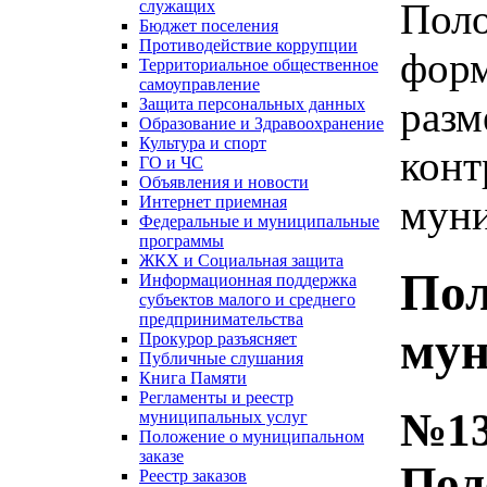
Поло
служащих
Бюджет поселения
Противодействие коррупции
форм
Территориальное общественное
самоуправление
разм
Защита персональных данных
Образование и Здравоохранение
Культура и спорт
конт
ГО и ЧС
Объявления и новости
муни
Интернет приемная
Федеральные и муниципальные
программы
ЖКХ и Социальная защита
Пол
Информационная поддержка
субъектов малого и среднего
предпринимательства
мун
Прокурор разъясняет
Публичные слушания
Книга Памяти
Регламенты и реестр
№13
муниципальных услуг
Положение о муниципальном
заказе
Пол
Реестр заказов