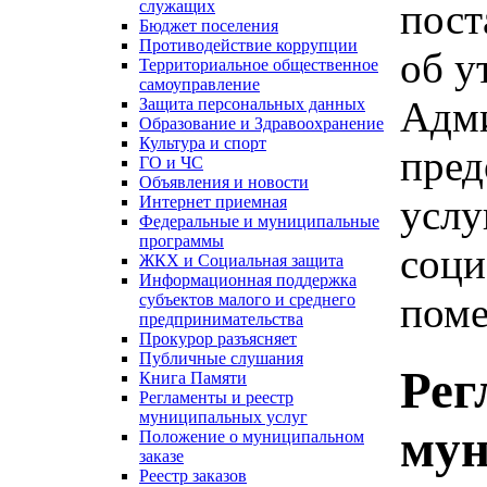
пост
служащих
Бюджет поселения
Противодействие коррупции
об у
Территориальное общественное
самоуправление
Адми
Защита персональных данных
Образование и Здравоохранение
Культура и спорт
пред
ГО и ЧС
Объявления и новости
услу
Интернет приемная
Федеральные и муниципальные
программы
соци
ЖКХ и Социальная защита
Информационная поддержка
пом
субъектов малого и среднего
предпринимательства
Прокурор разъясняет
Публичные слушания
Рег
Книга Памяти
Регламенты и реестр
муниципальных услуг
мун
Положение о муниципальном
заказе
Реестр заказов