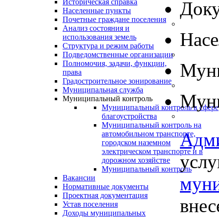
Историческая справка
Док
Населенные пункты
Почетные граждане поселения
Анализ состояния и
Нас
использования земель
Структура и режим работы
Подведомственные организации
Полномочия, задачи, функции,
Муни
права
Градостроительное зонирование
Муниципальная служба
Муни
Муниципальный контроль
Муниципальный контроль в сфере
благоустройства
Муниципальный контроль на
Адм
автомобильном транспорте,
городском наземном
электрическом транспорте и в
услу
дорожном хозяйстве
Муниципальный контроль
муни
Вакансии
Нормативные документы
Проектная документация
внес
Устав поселения
Доходы муниципальных