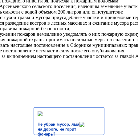
 пожарного инвентаря, подъезда к пожарным водоемам:
Арсеньевского сельского поселения, имеющим земельные участк
ть емкости с водой объемом 200 литров или огнетушители;
 от сухой травы и мусора приусадебные участки и придомовые те
тся разведение костров в лесных массивах и сжигание мусора рас
 правила пожарной безопасности;
ружении пожаров немедленно уведомлять о них пожарную охран
тия пожарной охраны принимать посильные меры по спасению л
вать настоящее постановление в Сборнике муниципальных право
е постановление вступает в силу после его опубликования.
ь за выполнением настоящего постановления остается за главой 
Не убран мусор, яма
на дороге, не горит
фонарь?