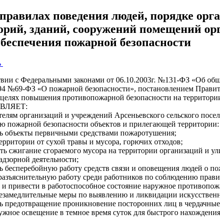
правилах поведения людей, порядке орг
орий, зданий, сооружений помещений ор
обеспечения пожарной безопасности
ь
твии с Федеральными законами от 06.10.2003г. №131-ФЗ «Об об
994 №69-ФЗ «О пожарной безопасности», постановлением Прави
 целях повышения противопожарной безопасности на территории
ВЛЯЕТ:
телям организаций и учреждений Арсеньевского сельского посе
ю пожарной безопасности объектов и прилегающей территории:
ть объекты первичными средствами пожаротушения;
территории от сухой травы и мусора, горючих отходов;
ать сжигание сгораемого мусора на территории организаций и ули
адзорной деятельности;
ть бесперебойную работу средств связи и оповещения людей о по
 разъяснительную работу среди работников по соблюдению прави
ь и привести в работоспособное состояние наружное противопо
незамедлительные меры по выявлению и ликвидации искусственн
ть предотвращение проникновение посторонних лиц в чердачны
ружное освещение в темное время суток для быстрого нахождени