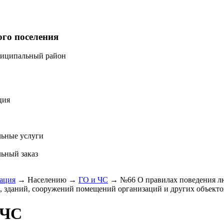
ого поселения
ниципальный район
ция
ьные услуги
ьный заказ
ация
→
Населению
→
ГО и ЧС
→
№66 О правилах поведения лю
, зданий, сооружений помещений организаций и других объекто
 ЧС