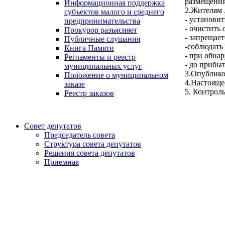
размещения
Информационная поддержка
2.Жителям 
субъектов малого и среднего
- установи
предпринимательства
- очистить
Прокурор разъясняет
- запрещае
Публичные слушания
-соблюдать
Книга Памяти
- при обна
Регламенты и реестр
- до прибы
муниципальных услуг
3.Опублико
Положение о муниципальном
4.Настояще
заказе
5. Контрол
Реестр заказов
Совет депутатов
Председатель совета
Структура совета депутатов
Решения совета депутатов
Приемная