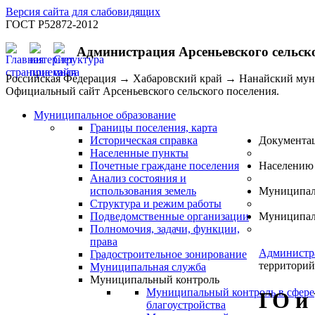
Версия сайта для слабовидящих
ГОСТ Р52872-2012
Администрация Арсеньевского сельск
Российская Федерация → Хабаровский край → Нанайский му
Официальный сайт Арсеньевского сельского поселения.
Муниципальное образование
Границы поселения, карта
Историческая справка
Документа
Населенные пункты
Почетные граждане поселения
Населению
Анализ состояния и
использования земель
Муниципал
Структура и режим работы
Подведомственные организации
Муниципал
Полномочия, задачи, функции,
права
Администр
Градостроительное зонирование
территорий
Муниципальная служба
Муниципальный контроль
Муниципальный контроль в сфере
ГО и
благоустройства