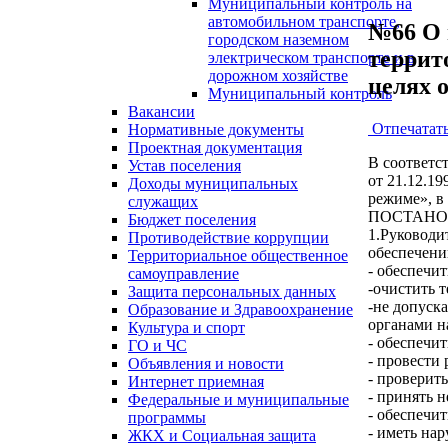
Муниципальный контроль на
автомобильном транспорте,
№66 О 
городском наземном
террит
электрическом транспорте и в
дорожном хозяйстве
целях 
Муниципальный контроль
Вакансии
Отпечатат
Нормативные документы
Проектная документация
В соответс
Устав поселения
от 21.12.1
Доходы муниципальных
режиме», в
служащих
ПОСТАНО
Бюджет поселения
1.Руководи
Противодействие коррупции
обеспечени
Территориальное общественное
- обеспечи
самоуправление
-очистить 
Защита персональных данных
-не допуск
Образование и Здравоохранение
органами н
Культура и спорт
- обеспечи
ГО и ЧС
- провести
Объявления и новости
- проверит
Интернет приемная
- принять 
Федеральные и муниципальные
- обеспечи
программы
- иметь на
ЖКХ и Социальная защита