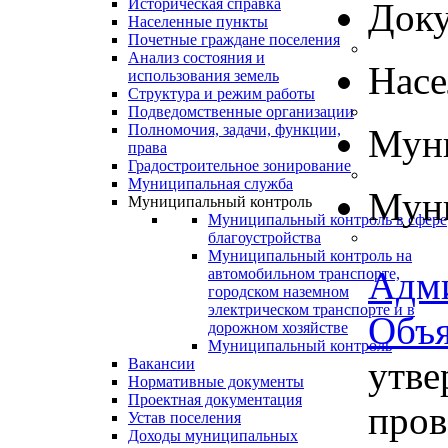
Историческая справка
Док
Населенные пункты
Почетные граждане поселения
Анализ состояния и
Нас
использования земель
Структура и режим работы
Подведомственные организации
Полномочия, задачи, функции,
Муни
права
Градостроительное зонирование
Муниципальная служба
Муни
Муниципальный контроль
Муниципальный контроль в сфере
благоустройства
Муниципальный контроль на
Адм
автомобильном транспорте,
городском наземном
электрическом транспорте и в
Объя
дорожном хозяйстве
Муниципальный контроль
утве
Вакансии
Нормативные документы
Проектная документация
пров
Устав поселения
Доходы муниципальных