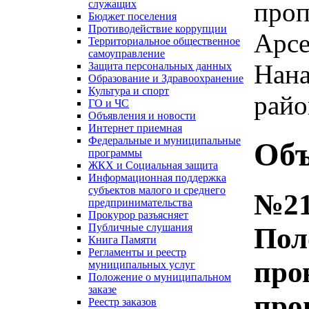
проп
служащих
Бюджет поселения
Противодействие коррупции
Арсе
Территориальное общественное
самоуправление
Нана
Защита персональных данных
Образование и Здравоохранение
Культура и спорт
райо
ГО и ЧС
Объявления и новости
Интернет приемная
Федеральные и муниципальные
Объ
программы
ЖКХ и Социальная защита
Информационная поддержка
субъектов малого и среднего
№21
предпринимательства
Прокурор разъясняет
Публичные слушания
Пол
Книга Памяти
Регламенты и реестр
про
муниципальных услуг
Положение о муниципальном
заказе
про
Реестр заказов