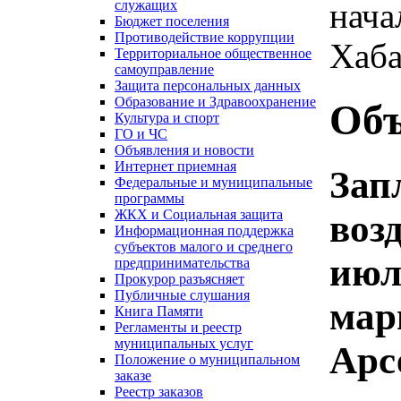
нача
служащих
Бюджет поселения
Противодействие коррупции
Хаба
Территориальное общественное
самоуправление
Защита персональных данных
Образование и Здравоохранение
Объ
Культура и спорт
ГО и ЧС
Объявления и новости
Интернет приемная
Зап
Федеральные и муниципальные
программы
ЖКХ и Социальная защита
воз
Информационная поддержка
субъектов малого и среднего
июл
предпринимательства
Прокурор разъясняет
Публичные слушания
мар
Книга Памяти
Регламенты и реестр
муниципальных услуг
Арс
Положение о муниципальном
заказе
Реестр заказов