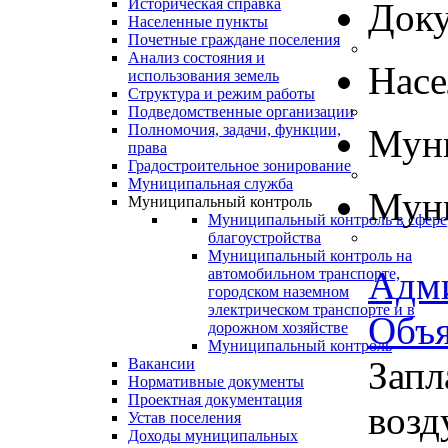
Историческая справка
Док
Населенные пункты
Почетные граждане поселения
Анализ состояния и
Нас
использования земель
Структура и режим работы
Подведомственные организации
Полномочия, задачи, функции,
Муни
права
Градостроительное зонирование
Муниципальная служба
Муни
Муниципальный контроль
Муниципальный контроль в сфере
благоустройства
Муниципальный контроль на
Адм
автомобильном транспорте,
городском наземном
электрическом транспорте и в
Объя
дорожном хозяйстве
Муниципальный контроль
Запл
Вакансии
Нормативные документы
Проектная документация
возд
Устав поселения
Доходы муниципальных