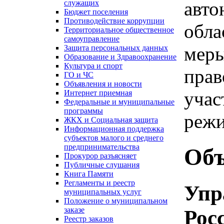
авто
служащих
Бюджет поселения
Противодействие коррупции
обла
Территориальное общественное
самоуправление
меры
Защита персональных данных
Образование и Здравоохранение
Культура и спорт
прав
ГО и ЧС
Объявления и новости
учас
Интернет приемная
Федеральные и муниципальные
программы
реж
ЖКХ и Социальная защита
Информационная поддержка
субъектов малого и среднего
предпринимательства
Объ
Прокурор разъясняет
Публичные слушания
Книга Памяти
Регламенты и реестр
Упр
муниципальных услуг
Положение о муниципальном
заказе
Рос
Реестр заказов