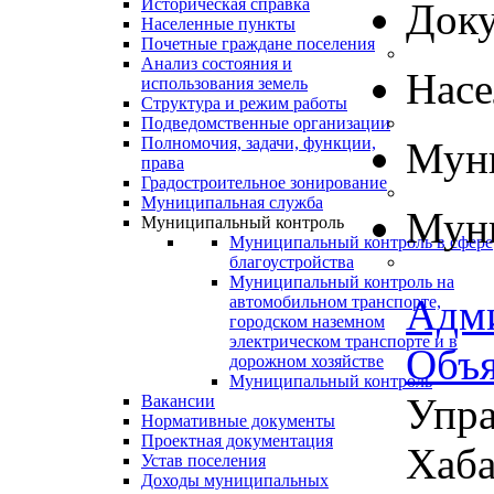
Историческая справка
Док
Населенные пункты
Почетные граждане поселения
Анализ состояния и
Нас
использования земель
Структура и режим работы
Подведомственные организации
Полномочия, задачи, функции,
Муни
права
Градостроительное зонирование
Муниципальная служба
Муни
Муниципальный контроль
Муниципальный контроль в сфере
благоустройства
Муниципальный контроль на
Адм
автомобильном транспорте,
городском наземном
электрическом транспорте и в
Объя
дорожном хозяйстве
Муниципальный контроль
Упра
Вакансии
Нормативные документы
Проектная документация
Хаба
Устав поселения
Доходы муниципальных