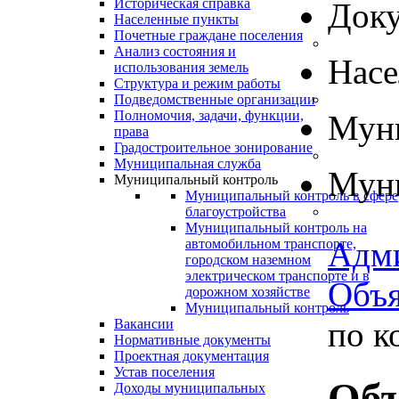
Историческая справка
Док
Населенные пункты
Почетные граждане поселения
Анализ состояния и
Нас
использования земель
Структура и режим работы
Подведомственные организации
Полномочия, задачи, функции,
Муни
права
Градостроительное зонирование
Муниципальная служба
Муни
Муниципальный контроль
Муниципальный контроль в сфере
благоустройства
Муниципальный контроль на
Адм
автомобильном транспорте,
городском наземном
электрическом транспорте и в
Объя
дорожном хозяйстве
Муниципальный контроль
по к
Вакансии
Нормативные документы
Проектная документация
Устав поселения
Объ
Доходы муниципальных