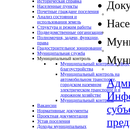
Историческая справка
Док
Населенные пункты
Почетные граждане поселения
Анализ состояния и
Нас
использования земель
Структура и режим работы
Подведомственные организации
Полномочия, задачи, функции,
Муни
права
Градостроительное зонирование
Муниципальная служба
Муни
Муниципальный контроль
Муниципальный контроль в сфере
благоустройства
Муниципальный контроль на
Адм
автомобильном транспорте,
городском наземном
электрическом транспорте и в
Инф
дорожном хозяйстве
Муниципальный контроль
субъ
Вакансии
Нормативные документы
Проектная документация
пред
Устав поселения
Доходы муниципальных