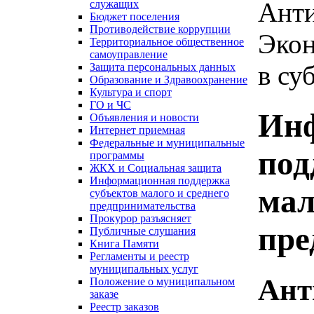
Анти
служащих
Бюджет поселения
Противодействие коррупции
Экон
Территориальное общественное
самоуправление
в су
Защита персональных данных
Образование и Здравоохранение
Культура и спорт
ГО и ЧС
Ин
Объявления и новости
Интернет приемная
Федеральные и муниципальные
под
программы
ЖКХ и Социальная защита
Информационная поддержка
мал
субъектов малого и среднего
предпринимательства
Прокурор разъясняет
пре
Публичные слушания
Книга Памяти
Регламенты и реестр
муниципальных услуг
Ант
Положение о муниципальном
заказе
Реестр заказов