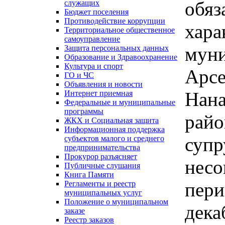
обяз
служащих
Бюджет поселения
Противодействие коррупции
хара
Территориальное общественное
самоуправление
муни
Защита персональных данных
Образование и Здравоохранение
Культура и спорт
Арсе
ГО и ЧС
Объявления и новости
Нана
Интернет приемная
Федеральные и муниципальные
программы
райо
ЖКХ и Социальная защита
Информационная поддержка
супр
субъектов малого и среднего
предпринимательства
Прокурор разъясняет
несо
Публичные слушания
Книга Памяти
пери
Регламенты и реестр
муниципальных услуг
Положение о муниципальном
дека
заказе
Реестр заказов