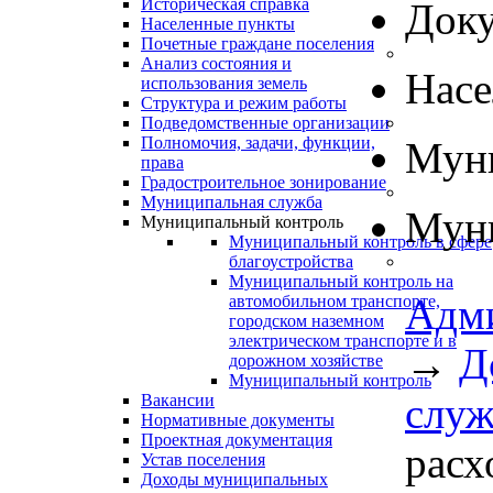
Историческая справка
Док
Населенные пункты
Почетные граждане поселения
Анализ состояния и
Нас
использования земель
Структура и режим работы
Подведомственные организации
Полномочия, задачи, функции,
Муни
права
Градостроительное зонирование
Муниципальная служба
Муни
Муниципальный контроль
Муниципальный контроль в сфере
благоустройства
Муниципальный контроль на
Адм
автомобильном транспорте,
городском наземном
электрическом транспорте и в
→
Д
дорожном хозяйстве
Муниципальный контроль
слу
Вакансии
Нормативные документы
Проектная документация
расх
Устав поселения
Доходы муниципальных