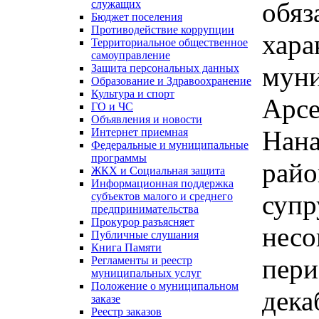
обяз
служащих
Бюджет поселения
Противодействие коррупции
хара
Территориальное общественное
самоуправление
муни
Защита персональных данных
Образование и Здравоохранение
Культура и спорт
Арсе
ГО и ЧС
Объявления и новости
Нана
Интернет приемная
Федеральные и муниципальные
программы
райо
ЖКХ и Социальная защита
Информационная поддержка
супр
субъектов малого и среднего
предпринимательства
Прокурор разъясняет
несо
Публичные слушания
Книга Памяти
пери
Регламенты и реестр
муниципальных услуг
Положение о муниципальном
дека
заказе
Реестр заказов