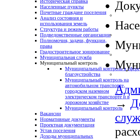
Историческая справка
Док
Населенные пункты
Почетные граждане поселения
Анализ состояния и
Нас
использования земель
Структура и режим работы
Подведомственные организации
Полномочия, задачи, функции,
Муни
права
Градостроительное зонирование
Муниципальная служба
Муни
Муниципальный контроль
Муниципальный контроль в сфере
благоустройства
Муниципальный контроль на
Адм
автомобильном транспорте,
городском наземном
электрическом транспорте и в
→
Д
дорожном хозяйстве
Муниципальный контроль
слу
Вакансии
Нормативные документы
Проектная документация
расх
Устав поселения
Доходы муниципальных