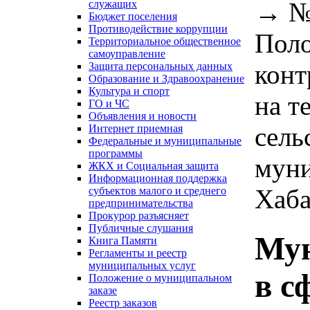
→
№
служащих
Бюджет поселения
Противодействие коррупции
Поло
Территориальное общественное
самоуправление
конт
Защита персональных данных
Образование и Здравоохранение
Культура и спорт
на т
ГО и ЧС
Объявления и новости
сель
Интернет приемная
Федеральные и муниципальные
программы
муни
ЖКХ и Социальная защита
Информационная поддержка
Хаба
субъектов малого и среднего
предпринимательства
Прокурор разъясняет
Публичные слушания
Мун
Книга Памяти
Регламенты и реестр
муниципальных услуг
в с
Положение о муниципальном
заказе
Реестр заказов