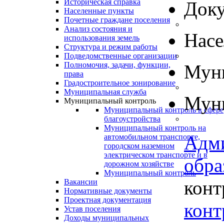
Историческая справка
Док
Населенные пункты
Почетные граждане поселения
Анализ состояния и
Нас
использования земель
Структура и режим работы
Подведомственные организации
Полномочия, задачи, функции,
Муни
права
Градостроительное зонирование
Муниципальная служба
Муни
Муниципальный контроль
Муниципальный контроль в сфере
благоустройства
Муниципальный контроль на
Адм
автомобильном транспорте,
городском наземном
электрическом транспорте и в
обра
дорожном хозяйстве
Муниципальный контроль
конт
Вакансии
Нормативные документы
Проектная документация
конт
Устав поселения
Доходы муниципальных