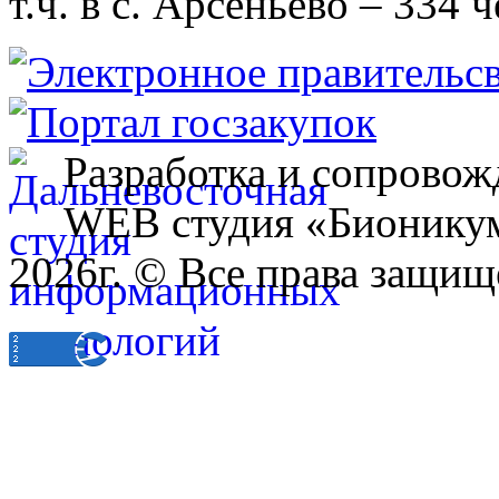
т.ч. в с. Арсеньево – 334 ч
Разработка и сопровож
WEB студия «Бионику
2026г. © Все права защищ