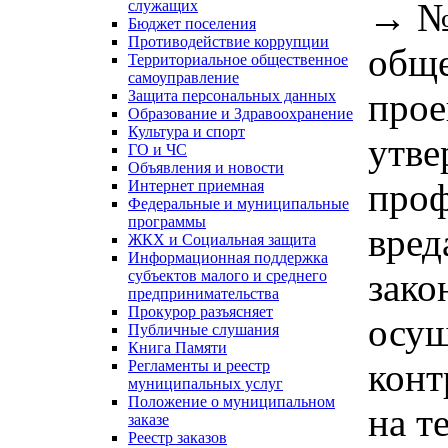
→
№
служащих
Бюджет поселения
Противодействие коррупции
обще
Территориальное общественное
самоуправление
прое
Защита персональных данных
Образование и Здравоохранение
Культура и спорт
утв
ГО и ЧС
Объявления и новости
проф
Интернет приемная
Федеральные и муниципальные
программы
вред
ЖКХ и Социальная защита
Информационная поддержка
зако
субъектов малого и среднего
предпринимательства
Прокурор разъясняет
осущ
Публичные слушания
Книга Памяти
конт
Регламенты и реестр
муниципальных услуг
Положение о муниципальном
на т
заказе
Реестр заказов