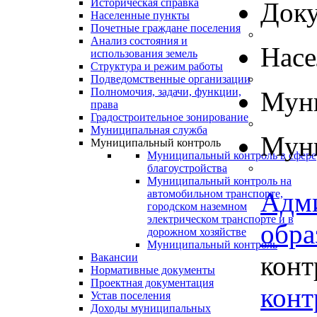
Историческая справка
Док
Населенные пункты
Почетные граждане поселения
Анализ состояния и
Нас
использования земель
Структура и режим работы
Подведомственные организации
Полномочия, задачи, функции,
Муни
права
Градостроительное зонирование
Муниципальная служба
Муни
Муниципальный контроль
Муниципальный контроль в сфере
благоустройства
Муниципальный контроль на
Адм
автомобильном транспорте,
городском наземном
электрическом транспорте и в
обра
дорожном хозяйстве
Муниципальный контроль
конт
Вакансии
Нормативные документы
Проектная документация
конт
Устав поселения
Доходы муниципальных