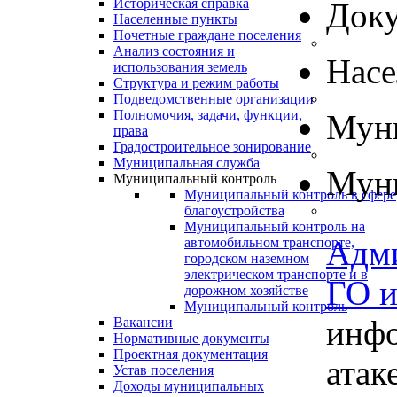
Историческая справка
Док
Населенные пункты
Почетные граждане поселения
Анализ состояния и
Нас
использования земель
Структура и режим работы
Подведомственные организации
Полномочия, задачи, функции,
Муни
права
Градостроительное зонирование
Муниципальная служба
Муни
Муниципальный контроль
Муниципальный контроль в сфере
благоустройства
Муниципальный контроль на
Адм
автомобильном транспорте,
городском наземном
электрическом транспорте и в
ГО 
дорожном хозяйстве
Муниципальный контроль
инфо
Вакансии
Нормативные документы
Проектная документация
атак
Устав поселения
Доходы муниципальных