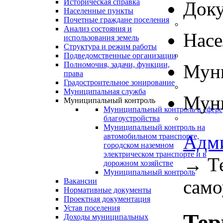
Историческая справка
Док
Населенные пункты
Почетные граждане поселения
Анализ состояния и
Нас
использования земель
Структура и режим работы
Подведомственные организации
Полномочия, задачи, функции,
Муни
права
Градостроительное зонирование
Муниципальная служба
Муни
Муниципальный контроль
Муниципальный контроль в сфере
благоустройства
Муниципальный контроль на
Адм
автомобильном транспорте,
городском наземном
электрическом транспорте и в
→
Т
дорожном хозяйстве
Муниципальный контроль
само
Вакансии
Нормативные документы
Проектная документация
Устав поселения
Тер
Доходы муниципальных