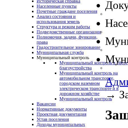
Историческая справка
Док
Населенные пункты
Почетные граждане поселения
Анализ состояния и
Нас
использования земель
Структура и режим работы
Подведомственные организации
Полномочия, задачи, функции,
Муни
права
Градостроительное зонирование
Муниципальная служба
Муни
Муниципальный контроль
Муниципальный контроль в сфере
благоустройства
Муниципальный контроль на
Адм
автомобильном транспорте,
городском наземном
электрическом транспорте и в
→
З
дорожном хозяйстве
Муниципальный контроль
Вакансии
Нормативные документы
Защ
Проектная документация
Устав поселения
Доходы муниципальных