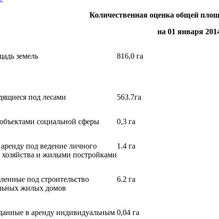
Количественная оценка общей площ
на 01 января 201
адь земель
816,0 га
дящиеся под лесами
563.7га
объектами социальной сферы
0,3 га
 аренду под ведение личного
1.4 га
 хозяйства и жилыми постройками
ленные под строительство
6.2 га
льных жилых домов
данные в аренду индивидуальным
0,04 га