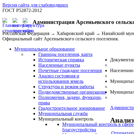
Версия сайта для слабовидящих
ГОСТ Р52872-2012
Администрация Арсеньевского сельск
Российская Федерация → Хабаровский край → Нанайский му
Официальный сайт Арсеньевского сельского поселения.
Муниципальное образование
Границы поселения, карта
Историческая справка
Документа
Населенные пункты
Почетные граждане поселения
Населению
Анализ состояния и
использования земель
Муниципал
Структура и режим работы
Подведомственные организации
Муниципал
Полномочия, задачи, функции,
права
Администр
Градостроительное зонирование
Муниципальная служба
Анализ
Муниципальный контроль
Муниципальный контроль в сфере
благоустройства
Отпечатат