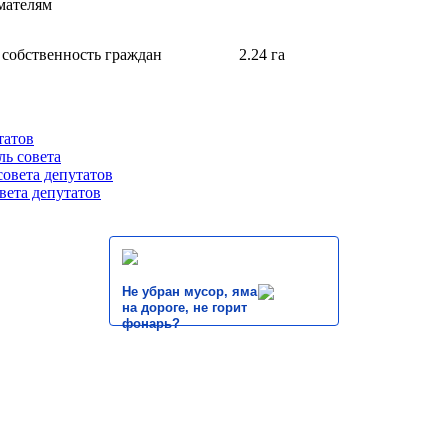
мателям
 собственность граждан
2.24 га
татов
ль совета
совета депутатов
вета депутатов
Не убран мусор, яма
на дороге, не горит
фонарь?