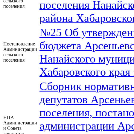
сельского
поселения Нанайск
поселения
района Хабаровско
№25 Об утверждени
бюджета Арсеньевс
Постановление
Администрации
сельского
Нанайского муници
поселения
Хабаровского края 
Сборник нормативн
депутатов Арсеньев
поселения, постан
НПА
администрации Арс
Администрации
и Совета
депутатов