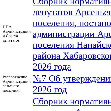
Сборник нормативн
депутатов Арсеньев
поселения, постан
НПА
администрации Арс
Администрации
и Совета
депутатов
поселения Нанайск
района Хабаровског
2026 года
№7 Об утверждении
Распоряжение
Администрации
сельского
2026 год
поселения
Сборник нормативн