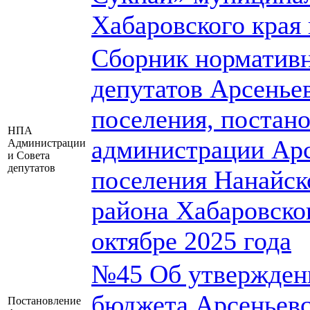
Хабаровского края 
Сборник нормативн
депутатов Арсеньев
поселения, постан
НПА
администрации Арс
Администрации
и Совета
депутатов
поселения Нанайск
района Хабаровског
октябре 2025 года
№45 Об утверждени
бюджета Арсеньевс
Постановление