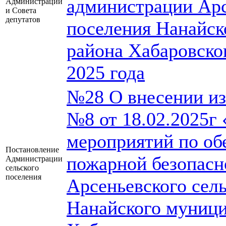
администрации Арс
Администрации
и Совета
депутатов
поселения Нанайск
района Хабаровског
2025 года
№28 О внесении из
№8 от 18.02.2025г
мероприятий по об
Постановление
пожарной безопасн
Администрации
сельского
поселения
Арсеньевского сел
Нанайского муници