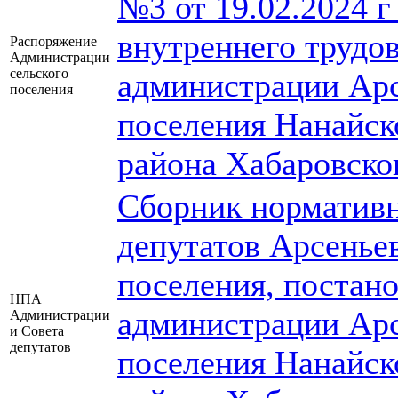
№3 от 19.02.2024 
внутреннего трудо
Распоряжение
Администрации
сельского
администрации Арс
поселения
поселения Нанайск
района Хабаровско
Сборник нормативн
депутатов Арсеньев
поселения, постан
НПА
администрации Арс
Администрации
и Совета
депутатов
поселения Нанайск