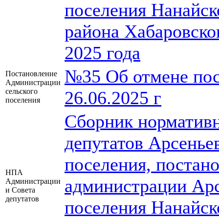
поселения Нанайск
района Хабаровско
2025 года
№35 Об отмене пос
Постановление
Администрации
сельского
26.06.2025 г
поселения
Сборник нормативн
депутатов Арсеньев
поселения, постан
НПА
администрации Арс
Администрации
и Совета
депутатов
поселения Нанайск