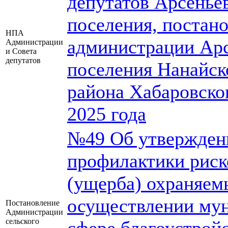
депутатов Арсеньев
поселения, постан
НПА
администрации Арс
Администрации
и Совета
депутатов
поселения Нанайск
района Хабаровског
2025 года
№49 Об утвержден
профилактики риск
(ущерба) охраняем
осуществлении мун
Постановление
Администрации
сельского