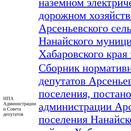
наземном электрич
дорожном хозяйств
Арсеньевского сел
Нанайского муници
Хабаровского края 
Сборник нормативн
депутатов Арсеньев
поселения, постан
НПА
администрации Арс
Администрации
и Совета
депутатов
поселения Нанайск