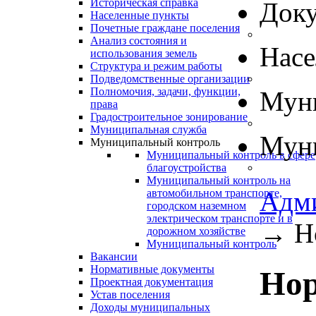
Историческая справка
Док
Населенные пункты
Почетные граждане поселения
Анализ состояния и
Нас
использования земель
Структура и режим работы
Подведомственные организации
Полномочия, задачи, функции,
Муни
права
Градостроительное зонирование
Муниципальная служба
Муни
Муниципальный контроль
Муниципальный контроль в сфере
благоустройства
Муниципальный контроль на
Адм
автомобильном транспорте,
городском наземном
электрическом транспорте и в
→
Н
дорожном хозяйстве
Муниципальный контроль
Вакансии
Нормативные документы
Нор
Проектная документация
Устав поселения
Доходы муниципальных