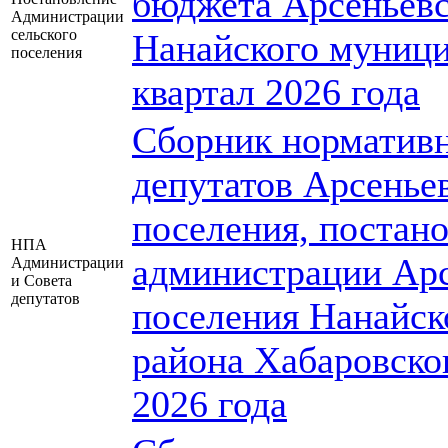
бюджета Арсеньевс
Администрации
сельского
Нанайского муници
поселения
квартал 2026 года
Сборник нормативн
депутатов Арсеньев
поселения, постан
НПА
администрации Арс
Администрации
и Совета
депутатов
поселения Нанайск
района Хабаровског
2026 года