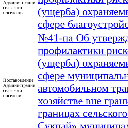
Администрации
сельского
(ущерба) охраняем
поселения
сфере благоустройс
№41-па Об утверж
профилактики риск
(ущерба) охраняем
сфере муниципальн
Постановление
автомобильном тра
Администрации
сельского
поселения
хозяйстве вне гран
границах сельског
Сукпай» муниципал