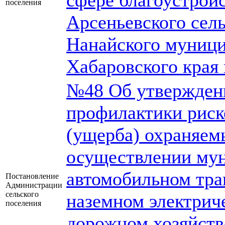
сфере благоустройс
поселения
Арсеньевского сел
Нанайского муници
Хабаровского края 
№48 Об утвержден
профилактики риск
(ущерба) охраняем
осуществлении мун
автомобильном тра
Постановление
Администрации
сельского
наземном электрич
поселения
дорожном хозяйств