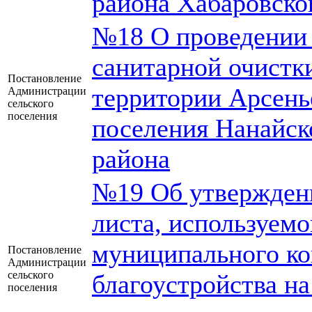
района Хабаровско
№18 О проведении 
санитарной очистки
Постановление
территории Арсень
Администрации
сельского
поселения
поселения Нанайск
района
№19 Об утвержден
листа, используем
муниципального ко
Постановление
Администрации
сельского
благоустройства н
поселения