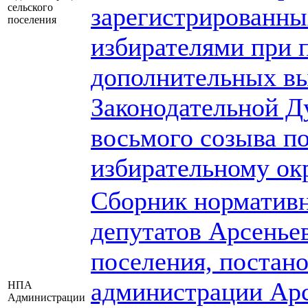
сельского
зарегистрированны
поселения
избирателями при 
дополнительных вы
Законодательной Д
восьмого созыва п
избирательному ок
Сборник нормативн
депутатов Арсеньев
поселения, постан
администрации Арс
НПА
Администрации