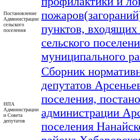
профилактики и ло
пожаров(загораний
Постановление
Администрации
сельского
пунктов, входящих 
поселения
сельского поселен
муниципального ра
Сборник нормативн
депутатов Арсеньев
поселения, постан
НПА
администрации Арс
Администрации
и Совета
депутатов
поселения Нанайск