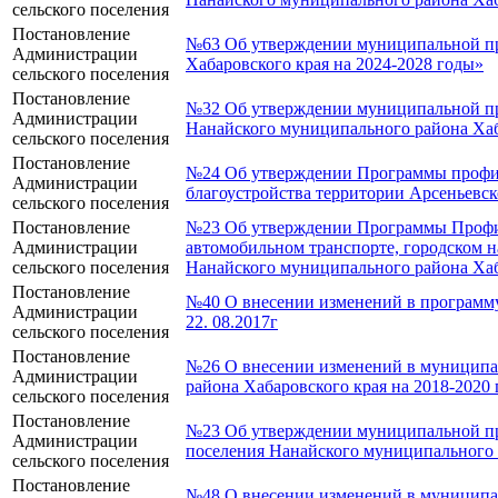
сельского поселения
Постановление
№63 Об утверждении муниципальной про
Администрации
Хабаровского края на 2024-2028 годы»
сельского поселения
Постановление
№32 Об утверждении муниципальной про
Администрации
Нанайского муниципального района Хаб
сельского поселения
Постановление
№24 Об утверждении Программы профил
Администрации
благоустройства территории Арсеньевск
сельского поселения
Постановление
№23 Об утверждении Программы Профил
Администрации
автомобильном транспорте, городском н
сельского поселения
Нанайского муниципального района Хаба
Постановление
№40 О внесении изменений в программу
Администрации
22. 08.2017г
сельского поселения
Постановление
№26 О внесении изменений в муниципал
Администрации
района Хабаровского края на 2018-2020
сельского поселения
Постановление
№23 Об утверждении муниципальной пр
Администрации
поселения Нанайского муниципального 
сельского поселения
Постановление
№48 О внесении изменений в муниципа