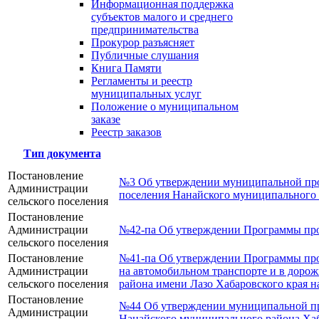
Информационная поддержка
субъектов малого и среднего
предпринимательства
Прокурор разъясняет
Публичные слушания
Книга Памяти
Регламенты и реестр
муниципальных услуг
Положение о муниципальном
заказе
Реестр заказов
Тип документа
Постановление
№3 Об утверждении муниципальной про
Администрации
поселения Нанайского муниципального 
сельского поселения
Постановление
Администрации
№42-па Об утверждении Программы проф
сельского поселения
Постановление
№41-па Об утверждении Программы проф
Администрации
на автомобильном транспорте и в дорож
сельского поселения
района имени Лазо Хабаровского края н
Постановление
№44 Об утверждении муниципальной про
Администрации
Нанайского муниципального района Хаба