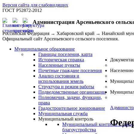
Версия сайта для слабовидящих
ГОСТ Р52872-2012
Администрация Арсеньевского сельск
Российская Федерация → Хабаровский край → Нанайский му
Официальный сайт Арсеньевского сельского поселения.
Муниципальное образование
Границы поселения, карта
Историческая справка
Документа
Населенные пункты
Почетные граждане поселения
Населению
Анализ состояния и
использования земель
Муниципал
Структура и режим работы
Подведомственные организации
Муниципал
Полномочия, задачи, функции,
права
Администр
Градостроительное зонирование
Муниципальная служба
Муниципальный контроль
Феде
Муниципальный контроль в сфере
благоустройства