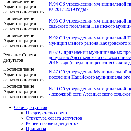
Постановление
№94 Об утверждении муниципальной про
Администрации
на 2017-2019 годы»
сельского поселения
Постановление
№93 Об утверждении муниципальной пр
Администрации
сельского поселения Нанайского муници
сельского поселения
Постановление
№92 Об утверждении муниципальной Пр
Администрации
муниципального района Хабаровского кр
сельского поселения
№67 О приведении муниципальных прогр
Решение Совета
депутатов Арсеньевского сельского пос
депутатов
2016 год» (в редакции решения Совета д
Постановление
№47 Об утверждении Муниципальной цел
Администрации
поселении Нанайского муниципального 
сельского поселения
Постановление
№20 Об утверждении муниципальной цел
Администрации
- дорожной сети Арсеньевского сельско
сельского поселения
Совет депутатов
Председатель совета
Структура совета депутатов
Решения совета депутатов
Приемная