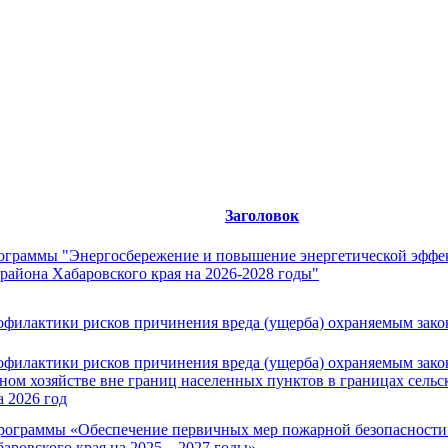
Заголовок
граммы "Энергосбережение и повышение энергетической эффект
района Хабаровского края на 2026-2028 годы"
илактики рисков причинения вреда (ущерба) охраняемым законо
илактики рисков причинения вреда (ущерба) охраняемым зако
ном хозяйстве вне границ населенных пунктов в границах сель
а 2026 год
граммы «Обеспечение первичных мер пожарной безопасности н
ровского края на 2025 – 2027 годы»