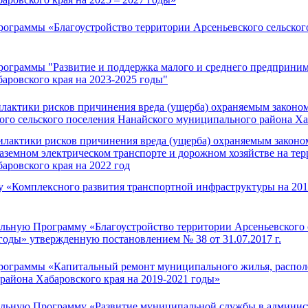
граммы «Благоустройство территории Арсеньевского сельског
граммы "Развитие и поддержка малого и среднего предпринима
аровского края на 2023-2025 годы"
актики рисков причинения вреда (ущерба) охраняемым законом
ого сельского поселения Нанайского муниципального района Хаб
актики рисков причинения вреда (ущерба) охраняемым законо
аземном электрическом транспорте и дорожном хозяйстве на тер
ровского края на 2022 год
 «Комплексного развития транспортной инфраструктуры на 201
ьную Программу «Благоустройство территории Арсеньевского 
 годы» утвержденную постановлением № 38 от 31.07.2017 г.
ограммы «Капитальный ремонт муниципального жилья, располо
района Хабаровского края на 2019-2021 годы»
льную Программу «Развитие муниципальной службы в админист