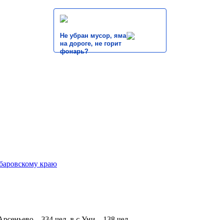
Не убран мусор, яма
на дороге, не горит
фонарь?
 Арсеньево – 334 чел, в с.Уни – 138 чел.