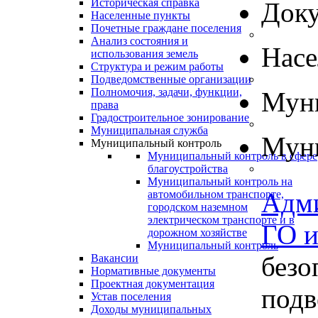
Историческая справка
Док
Населенные пункты
Почетные граждане поселения
Анализ состояния и
Нас
использования земель
Структура и режим работы
Подведомственные организации
Полномочия, задачи, функции,
Муни
права
Градостроительное зонирование
Муниципальная служба
Муни
Муниципальный контроль
Муниципальный контроль в сфере
благоустройства
Муниципальный контроль на
Адм
автомобильном транспорте,
городском наземном
электрическом транспорте и в
ГО 
дорожном хозяйстве
Муниципальный контроль
безо
Вакансии
Нормативные документы
Проектная документация
подв
Устав поселения
Доходы муниципальных