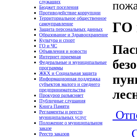
пожа
служащих
Бюджет поселения
Противодействие коррупции
Территориальное общественное
ГО 
самоуправление
Защита персональных данных
Образование и Здравоохранение
Культура и спорт
Пас
ГО и ЧС
Объявления и новости
Интернет приемная
без
Федеральные и муниципальные
программы
ЖКХ и Социальная защита
пун
Информационная поддержка
субъектов малого и среднего
лес
предпринимательства
Прокурор разъясняет
Публичные слушания
Книга Памяти
Отп
Регламенты и реестр
муниципальных услуг
Положение о муниципальном
заказе
Реестр заказов