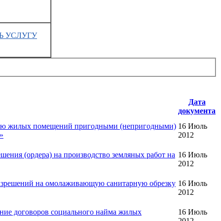
Ь УСЛУГУ
Дата
документа
нию жилых помещений пригодными (непригодными)
16 Июль
»
2012
ения (ордера) на производство земляных работ на
16 Июль
2012
разрешений на омолаживающую санитарную обрезку
16 Июль
2012
ние договоров социального найма жилых
16 Июль
2012