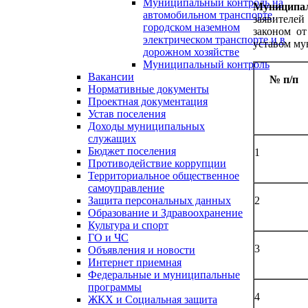
Муниципальный контроль на
Муниципал
автомобильном транспорте,
заявителей
городском наземном
законом о
электрическом транспорте и в
уставом му
дорожном хозяйстве
Муниципальный контроль
Вакансии
№ п/п
Нормативные документы
Проектная документация
Устав поселения
Доходы муниципальных
служащих
Бюджет поселения
1
Противодействие коррупции
Территориальное общественное
самоуправление
2
Защита персональных данных
Образование и Здравоохранение
Культура и спорт
ГО и ЧС
3
Объявления и новости
Интернет приемная
Федеральные и муниципальные
программы
4
ЖКХ и Социальная защита