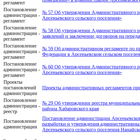
регламент
Постановление
№ 57 Об утверждении Административного ре
администрации -
Арсеньевского сельского поселения»
регламент
Постановление
№ 58 Об утверждении Административного ре
администрации -
заявлений и заключение договоров на пере
регламент
Постановление
№ 59 Об административном регламенте по п
администрации -
Федерации в Арсеньевском сельском поселе
регламент
Постановление
№ 60 Об утверждении Административного р
администрации -
Арсеньевского сельского поселения»
регламент
Проекты
постановлений
Проекты административных регламентов пр
администрации
Постановление
№ 29 Об утверждении реестра муниципальны
администрации -
района Хабаровского края
реестр
Постановление администрации Арсеньевского
Постановление
разработки и утверждения административны
администрации
Арсеньевского сельского поселения Нанайск