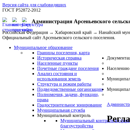
Версия сайта для слабовидящих
ГОСТ Р52872-2012
Администрация Арсеньевского сельск
Российская Федерация → Хабаровский край → Нанайский му
Официальный сайт Арсеньевского сельского поселения.
Муниципальное образование
Границы поселения, карта
Историческая справка
Документа
Населенные пункты
Почетные граждане поселения
Населению
Анализ состояния и
использования земель
Муниципал
Структура и режим работы
Подведомственные организации
Муниципал
Полномочия, задачи, функции,
права
Администр
Градостроительное зонирование
Муниципальная служба
Муниципальный контроль
Регл
Муниципальный контроль в сфере
благоустройства