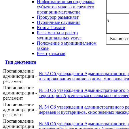
Информационная поддержка
субъектов малого и среднего
предпринимательства
Прокурор разъясняет
5
Публичные слушания
Книга Памяти
Регламенты и реестр
муниципальных услуг
Кол-во с
Положение о муниципальном
заказе
Реестр заказов
Тип документа
Постановление
№ 52 Об утверждении Административного р
администрации -
для проживания и жилого дома, многокварт
регламент
Постановление
№ 53 Об утверждении Административного ре
администрации -
территории Арсеньевского сельского посел
регламент
Постановление
№ 54 Об утверждении административного р
администрации -
деревьев и кустарников, снос зеленых насаж
регламент
Постановление
№ 56 Об утверждении Административного р
администрации -
помещений» в администрации Арсеньевского