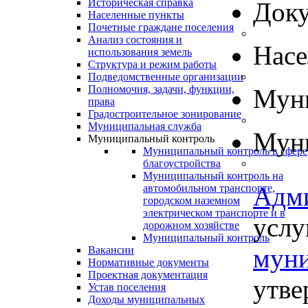
Историческая справка
Док
Населенные пункты
Почетные граждане поселения
Анализ состояния и
Нас
использования земель
Структура и режим работы
Подведомственные организации
Полномочия, задачи, функции,
Муни
права
Градостроительное зонирование
Муниципальная служба
Муни
Муниципальный контроль
Муниципальный контроль в сфере
благоустройства
Муниципальный контроль на
Адм
автомобильном транспорте,
городском наземном
электрическом транспорте и в
услу
дорожном хозяйстве
Муниципальный контроль
муни
Вакансии
Нормативные документы
Проектная документация
утве
Устав поселения
Доходы муниципальных