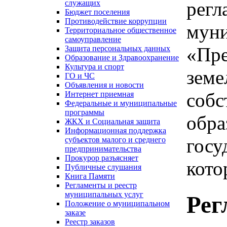
регл
служащих
Бюджет поселения
Противодействие коррупции
муни
Территориальное общественное
самоуправление
«Пре
Защита персональных данных
Образование и Здравоохранение
Культура и спорт
земе
ГО и ЧС
Объявления и новости
собс
Интернет приемная
Федеральные и муниципальные
программы
обра
ЖКХ и Социальная защита
Информационная поддержка
госу
субъектов малого и среднего
предпринимательства
Прокурор разъясняет
кото
Публичные слушания
Книга Памяти
Регламенты и реестр
муниципальных услуг
Рег
Положение о муниципальном
заказе
Реестр заказов