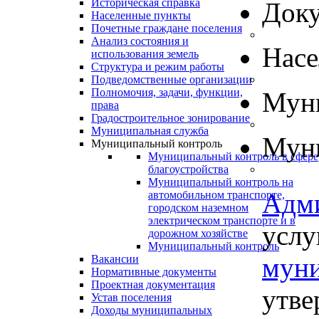
Историческая справка
Док
Населенные пункты
Почетные граждане поселения
Анализ состояния и
Нас
использования земель
Структура и режим работы
Подведомственные организации
Полномочия, задачи, функции,
Муни
права
Градостроительное зонирование
Муниципальная служба
Муни
Муниципальный контроль
Муниципальный контроль в сфере
благоустройства
Муниципальный контроль на
Адм
автомобильном транспорте,
городском наземном
электрическом транспорте и в
услу
дорожном хозяйстве
Муниципальный контроль
муни
Вакансии
Нормативные документы
Проектная документация
утве
Устав поселения
Доходы муниципальных