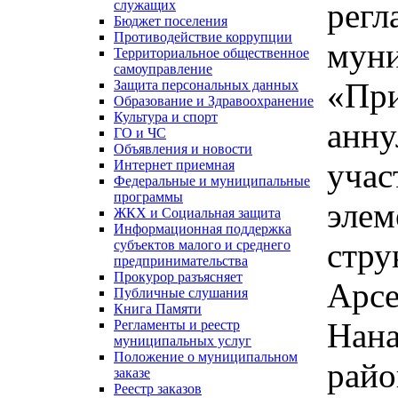
регл
служащих
Бюджет поселения
Противодействие коррупции
муни
Территориальное общественное
самоуправление
«При
Защита персональных данных
Образование и Здравоохранение
Культура и спорт
анну
ГО и ЧС
Объявления и новости
учас
Интернет приемная
Федеральные и муниципальные
программы
элем
ЖКХ и Социальная защита
Информационная поддержка
стру
субъектов малого и среднего
предпринимательства
Прокурор разъясняет
Арсе
Публичные слушания
Книга Памяти
Нана
Регламенты и реестр
муниципальных услуг
Положение о муниципальном
райо
заказе
Реестр заказов