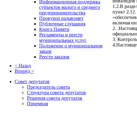
инвалидов 
Информационная поддержка
1.2.В раздел
субъектов малого и среднего
пункт 2.12
предпринимательства
«обеспечив
Прокурор разъясняет
включая ин
Публичные слушания
2. .Настоя
Книга Памяти
официально
Регламенты и реестр
3. Контрол
муниципальных услуг
4.Настояще
Положение о муниципальном
заказе
Реестр заказов
< Назад
Вперёд >
Совет депутатов
Председатель совета
Структура совета депутатов
Решения совета депутатов
Приемная