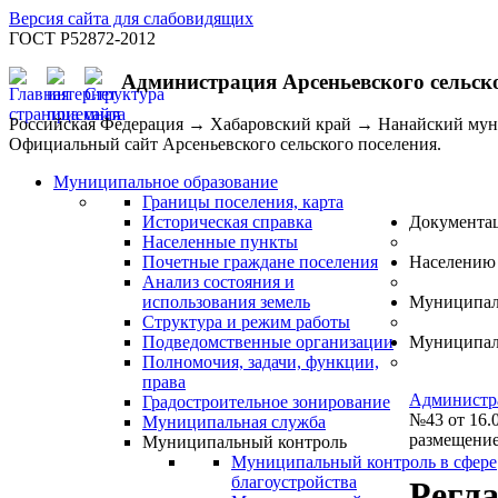
Версия сайта для слабовидящих
ГОСТ Р52872-2012
Администрация Арсеньевского сельск
Российская Федерация → Хабаровский край → Нанайский му
Официальный сайт Арсеньевского сельского поселения.
Муниципальное образование
Границы поселения, карта
Историческая справка
Документа
Населенные пункты
Почетные граждане поселения
Населению
Анализ состояния и
использования земель
Муниципал
Структура и режим работы
Подведомственные организации
Муниципал
Полномочия, задачи, функции,
права
Администр
Градостроительное зонирование
№43 от 16.
Муниципальная служба
размещение
Муниципальный контроль
Муниципальный контроль в сфере
благоустройства
Регл