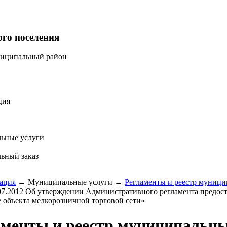
ого поселения
ниципальный район
ция
ьные услуги
ьный заказ
ация
→
Муниципальные услуги
→
Регламенты и реестр муници
07.2012 Об утверждении Административного регламента предос
 объекта мелкорозничной торговой сети»
аменты и реестр муниципальны