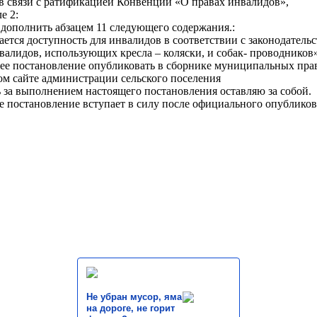
в связи с ратификацией Конвенции «О правах инвалидов»,
е 2:
. дополнить абзацем 11 следующего содержания.:
ается доступность для инвалидов в соответствии с законодател
валидов, использующих кресла – коляски, и собак- проводников
щее постановление опубликовать в сборнике муниципальных прав
м сайте администрации сельского поселения
ь за выполнением настоящего постановления оставляю за собой.
е постановление вступает в силу после официального опубликов
Не убран мусор, яма
на дороге, не горит