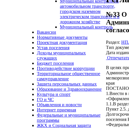
Муниципальный контроль на
автомобильном транспорте,
городском наземном
№33 О 
электрическом транспорте и в
Админи
дорожном хозяйстве
Муниципальный контроль
соглас
Вакансии
Нормативные документы
Раздел:
НПА
Проектная документация
Тип докуме
Устав поселения
Дата издан
Доходы муниципальных
Отпечатат
служащих
Бюджет поселения
В целях пр
Противодействие коррупции
Администра
Территориальное общественное
мелкорозни
самоуправление
края
Защита персональных данных
ПОСТАНО
Образование и Здравоохранение
1.Внести в
Культура и спорт
«Оформлени
ГО и ЧС
1.1.В раздел
Объявления и новости
Пункт 2.5.
Интернет приемная
Долгосрочн
Федеральные и муниципальные
поселения 
программы
«Федеральн
ЖКХ и Социальная защита