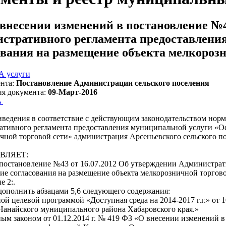
внесении изменений в постановление №43
стративного регламента предоставлени
ования на размещение объекта мелкорозн
 услуги
нта:
Постановление Администрации сельского поселения
ия документа:
09-Март-2016
ь
иведения в соответствие с действующим законодательством норм
тивного регламента предоставления муниципальной услуги «Оф
чной торговой сети» администрация Арсеньевского сельского п
ВЛЯЕТ:
 постановление №43 от 16.07.2012 Об утверждении Администра
е согласования на размещение объекта мелкорозничной торгов
е 2:.
 дополнить абзацами 5,6 следующего содержания:
ой целевой программой «Доступная среда на 2014-2017 г.г.» от 
Нанайского муниципального района Хабаровского края.»
ым законом от 01.12.2014 г. № 419 ФЗ «О внесении изменений 