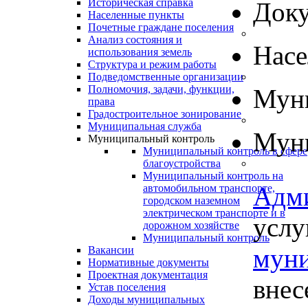
Историческая справка
Док
Населенные пункты
Почетные граждане поселения
Анализ состояния и
Нас
использования земель
Структура и режим работы
Подведомственные организации
Полномочия, задачи, функции,
Муни
права
Градостроительное зонирование
Муниципальная служба
Муни
Муниципальный контроль
Муниципальный контроль в сфере
благоустройства
Муниципальный контроль на
Адм
автомобильном транспорте,
городском наземном
электрическом транспорте и в
услу
дорожном хозяйстве
Муниципальный контроль
муни
Вакансии
Нормативные документы
Проектная документация
внес
Устав поселения
Доходы муниципальных