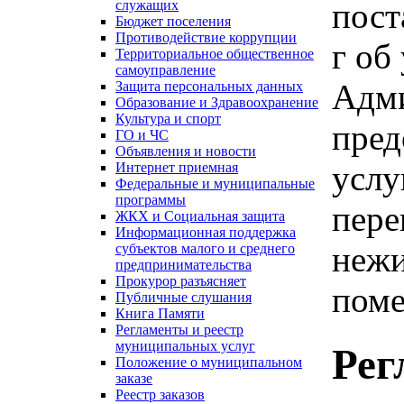
пост
служащих
Бюджет поселения
Противодействие коррупции
г об
Территориальное общественное
самоуправление
Адми
Защита персональных данных
Образование и Здравоохранение
Культура и спорт
пред
ГО и ЧС
Объявления и новости
услу
Интернет приемная
Федеральные и муниципальные
программы
пере
ЖКХ и Социальная защита
Информационная поддержка
нежи
субъектов малого и среднего
предпринимательства
Прокурор разъясняет
поме
Публичные слушания
Книга Памяти
Регламенты и реестр
муниципальных услуг
Рег
Положение о муниципальном
заказе
Реестр заказов