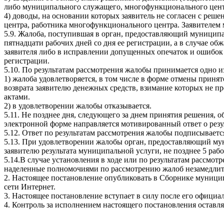
либо муниципального служащего, многофункционального цент
4) доводы, на основании которых заявитель не согласен с ре
центра, работника многофункционального центра. Заявителем 
5.9. Жалоба, поступившая в орган, предоставляющий муницип
пятнадцати рабочих дней со дня ее регистрации, а в случае о
заявителя либо в исправлении допущенных опечаток и ошибок 
регистрации.
5.10. По результатам рассмотрения жалобы принимается одно 
1) жалоба удовлетворяется, в том числе в форме отмены прин
возврата заявителю денежных средств, взимание которых не
актами.
2) в удовлетворении жалобы отказывается.
5.11. Не позднее дня, следующего за днем принятия решения, 
электронной форме направляется мотивированный ответ о резу
5.12. Ответ по результатам рассмотрения жалобы подписывае
5.13. При удовлетворении жалобы орган, предоставляющий м
заявителю результата муниципальной услуги, не позднее 5 раб
5.14.В случае установления в ходе или по результатам рассм
наделенные полномочиями по рассмотрению жалоб незамедлит
2. Настоящее постановление опубликовать в Сборнике муницип
сети Интернет.
3. Настоящее постановление вступает в силу после его официа
4. Контроль за исполнением настоящего постановления оставля