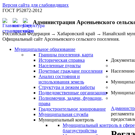
Версия сайта для слабовидящих
ГОСТ Р52872-2012
Администрация Арсеньевского сельск
Российская Федерация → Хабаровский край → Нанайский му
Официальный сайт Арсеньевского сельского поселения.
Муниципальное образование
Границы поселения, карта
Историческая справка
Документа
Населенные пункты
Почетные граждане поселения
Населению
Анализ состояния и
использования земель
Муниципал
Структура и режим работы
Подведомственные организации
Муниципал
Полномочия, задачи, функции,
права
Администр
Градостроительное зонирование
регламента
Муниципальная служба
предоставл
Муниципальный контроль
Муниципальный контроль в сфере
благоустройства
Регл