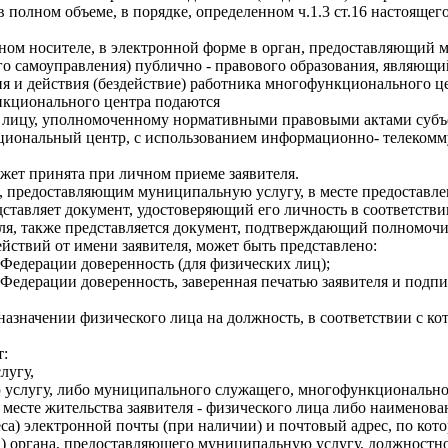
олном объеме, в порядке, определенном ч.1.3 ст.16 настоящего 
жном носителе, в электронной форме в орган, предоставляющий
го самоуправления) публично - правового образования, являющи
я и действия (бездействие) работника многофункционального 
нкционального центра подаются
 лицу, уполномоченному нормативными правовыми актами субъ
нкциональный центр, с использованием информационно- телеком
ожет принята при личном приеме заявителя.
м, предоставляющим муниципальную услугу, в месте предоставл
дставляет документ, удостоверяющий его личность в соответств
теля, также представляется документ, подтверждающий полномочи
ствий от имени заявителя, может быть представлено:
 Федерации доверенность (для физических лиц);
й Федерации доверенность, заверенная печатью заявителя и под
назначении физического лица на должность, в соответствии с ко
т:
лугу,
услугу, либо муниципального служащего, многофункционального 
 месте жительства заявителя - физического лица либо наименова
реса) электронной почты (при наличии) и почтовый адрес, по ко
и) органа, предоставляющего муниципальную услугу, должностн