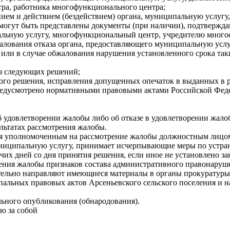
ра, работника многофункционального центра;
шением и действием (бездействием) органа, муниципальную услу
могут быть представлены документы (при наличии), подтвержда
альную услугу, многофункциональный центр, учредителю много
бжалования отказа органа, предоставляющего муниципальную усл
или в случае обжалования нарушения установленного срока таких
из следующих решений;
ятого решения, исправления допущенных опечаток в выданных в 
 предусмотрено нормативными правовыми актами Российской Фе
об удовлетворении жалобы либо об отказе в удовлетворении жал
льтатах рассмотрения жалобы.
тся уполномоченным на рассмотрение жалобы должностным лицо
униципальную услугу, принимает исчерпывающие меры по устра
очих дней со дня принятия решения, если иное не установлено з
отрения жалобы признаков состава административного правонару
ельно направляют имеющиеся материалы в органы прокуратуры
альных правовых актов Арсеньевского сельского поселения и н
льного опубликования (обнародования).
ю за собой