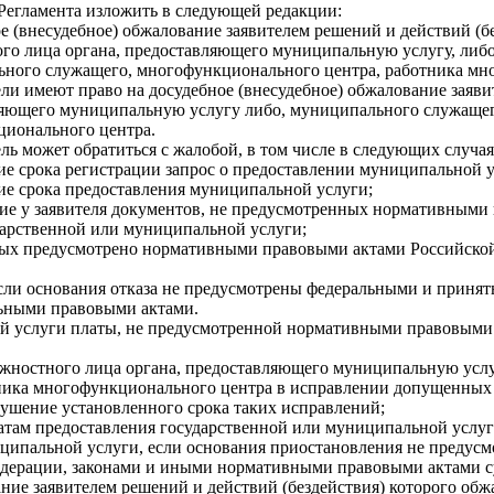
5 Регламента изложить в следующей редакции:
е (внесудебное) обжалование заявителем решений и действий (б
го лица органа, предоставляющего муниципальную услугу, либ
ного служащего, многофункционального центра, работника мн
тели имеют право на досудебное (внесудебное) обжалование заяви
яющего муниципальную услугу либо, муниципального служащег
ионального центра.
ель может обратиться с жалобой, в том числе в следующих случая
ие срока регистрации запрос о предоставлении муниципальной у
ие срока предоставления муниципальной услуги;
ние у заявителя документов, не предусмотренных нормативными
арственной или муниципальной услуги;
торых предусмотрено нормативными правовыми актами Российск
 если основания отказа не предусмотрены федеральными и при
льными правовыми актами.
ной услуги платы, не предусмотренной нормативными правовыми
лжностного лица органа, предоставляющего муниципальную услу
ика многофункционального центра в исправлении допущенных и
рушение установленного срока таких исправлений;
татам предоставления государственной или муниципальной услуг
иципальной услуги, если основания приостановления не предус
ерации, законами и иными нормативными правовыми актами с
вание заявителем решений и действий (бездействия) которого о