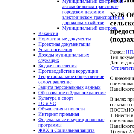
Муниципальный контроль на
автомобильном транспорте,
городском наземном
№26 Об
электрическом транспорте и в
сельск
дорожном хозяйстве
Муниципальный контроль
предос
Вакансии
(подза
Нормативные документы
Проектная документация
Устав поселения
Раздел:
НПА
Доходы муниципальных
Тип докуме
служащих
Дата издан
Бюджет поселения
Отпечатат
Противодействие коррупции
Территориальное общественное
О внесении
самоуправление
наименован
Защита персональных данных
Нанайского
Образование и Здравоохранение
Культура и спорт
В целях пр
ГО и ЧС
сельского 
Объявления и новости
ПОСТАНО
Интернет приемная
1. Внести 
Федеральные и муниципальные
наименован
программы
Нанайского
ЖКХ и Социальная защита
1) пункт 2.