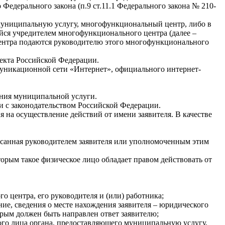
Федерального закона (п.9 ст.11.1 Федерального закона № 210-
 муниципальную услугу, многофункциональный центр, либо в
йся учредителем многофункционального центра (далее –
центра подаются руководителю этого многофункционального
екта Российской Федерации.
муникационной сети «Интернет», официального интернет-
ения муниципальной услуги.
ии с законодательством Российской Федерации.
я на осуществление действий от имени заявителя. В качестве
писанная руководителем заявителя или уполномоченным этим
торым такое физическое лицо обладает правом действовать от
центра, его руководителя и (или) работника;
ние, сведения о месте нахождения заявителя – юридического
торым должен быть направлен ответ заявителю;
ого лица органа, предоставляющего муниципальную услугу,