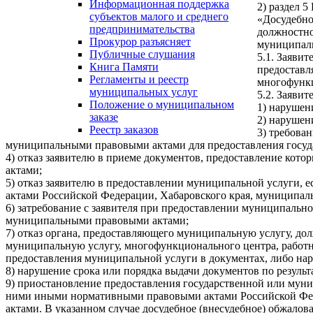
Информационная поддержка
2) раздел 
субъектов малого и среднего
«Досудебно
предпринимательства
должностно
Прокурор разъясняет
муниципаль
Публичные слушания
5.1. Заяви
Книга Памяти
предоставл
Регламенты и реестр
многофункц
муниципальных услуг
5.2. Заявит
Положение о муниципальном
1) нарушен
заказе
2) нарушен
Реестр заказов
3) требова
муниципальными правовыми актами для предоставления госуд
4) отказ заявителю в приеме документов, предоставление ко
актами;
5) отказ заявителю в предоставлении муниципальной услуги,
актами Российской Федерации, Хабаровского края, муниципа
6) затребование с заявителя при предоставлении муниципаль
муниципальными правовыми актами;
7) отказ органа, предоставляющего муниципальную услугу, до
муниципальную услугу, многофункционального центра, работн
предоставления муниципальной услуги в документах, либо на
8) нарушение срока или порядка выдачи документов по резуль
9) приостановление предоставления государственной или мун
ними иными нормативными правовыми актами Российской Фед
актами. В указанном случае досудебное (внесудебное) обжало