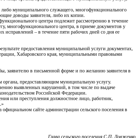
гу, либо муниципального служащего, многофункционального
ющие доводы заявителя, либо их копии.
функционального центра подлежит рассмотрению в течение
угу, многофункционального центра, в приеме документов у
 исправлений – в течение пяти рабочих дней со дня ее
результате предоставления муниципальной услуги документах,
дерации, Хабаровского края, муниципальными правовыми
обы, заявителю в письменной форме и по желанию заявителя в
м органа, предоставляющим муниципальную услугу.
нению выявленных нарушений, в том числе по выдаче
аконодательством Российской Федерации.
шения или преступления должностное лицо, работник,
.»
а официальном сайте администрации сельского поселения в
Глава сельского поселения С.П. Довженко