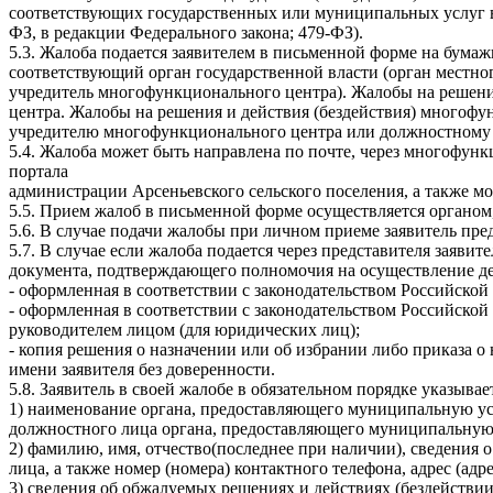
соответствующих государственных или муниципальных услуг в п
ФЗ, в редакции Федерального закона; 479-ФЗ).
5.3. Жалоба подается заявителем в письменной форме на бума
соответствующий орган государственной власти (орган местно
учредитель многофункционального центра). Жалобы на решени
центра. Жалобы на решения и действия (бездействия) многофу
учредителю многофункционального центра или должностному
5.4. Жалоба может быть направлена по почте, через многофу
портала
администрации Арсеньевского сельского поселения, а также м
5.5. Прием жалоб в письменной форме осуществляется органо
5.6. В случае подачи жалобы при личном приеме заявитель пре
5.7. В случае если жалоба подается через представителя заяви
документа, подтверждающего полномочия на осуществление дей
- оформленная в соответствии с законодательством Российской
- оформленная в соответствии с законодательством Российско
руководителем лицом (для юридических лиц);
- копия решения о назначении или об избрании либо приказа о 
имени заявителя без доверенности.
5.8. Заявитель в своей жалобе в обязательном порядке указывае
1) наименование органа, предоставляющего муниципальную ус
должностного лица органа, предоставляющего муниципальную 
2) фамилию, имя, отчество(последнее при наличии), сведения о
лица, а также номер (номера) контактного телефона, адрес (ад
3) сведения об обжалуемых решениях и действиях (бездействи