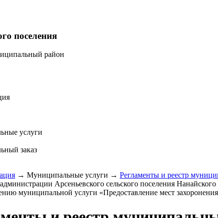
ого поселения
ниципальный район
ция
ьные услуги
ьный заказ
ация
→
Муниципальные услуги
→
Регламенты и реестр муници
 администрации Арсеньевского сельского поселения Нанайского
ению муниципальной услуги «Предоставление мест захоронения
аменты и реестр муниципальны