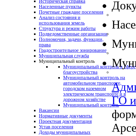
Историческая справка
Док
Населенные пункты
Почетные граждане поселения
Анализ состояния и
Нас
использования земель
Структура и режим работы
Подведомственные организации
Полномочия, задачи, функции,
Муни
права
Градостроительное зонирование
Муниципальная служба
Муни
Муниципальный контроль
Муниципальный контроль в сфере
благоустройства
Муниципальный контроль на
Адм
автомобильном транспорте,
городском наземном
электрическом транспорте и в
ГО 
дорожном хозяйстве
Муниципальный контроль
форм
Вакансии
Нормативные документы
Проектная документация
Арсе
Устав поселения
Доходы муниципальных