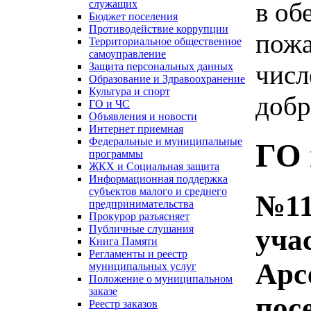
в об
служащих
Бюджет поселения
Противодействие коррупции
пожа
Территориальное общественное
самоуправление
числ
Защита персональных данных
Образование и Здравоохранение
Культура и спорт
доб
ГО и ЧС
Объявления и новости
Интернет приемная
Федеральные и муниципальные
ГО 
программы
ЖКХ и Социальная защита
Информационная поддержка
субъектов малого и среднего
№11
предпринимательства
Прокурор разъясняет
Публичные слушания
уча
Книга Памяти
Регламенты и реестр
Арс
муниципальных услуг
Положение о муниципальном
заказе
пос
Реестр заказов