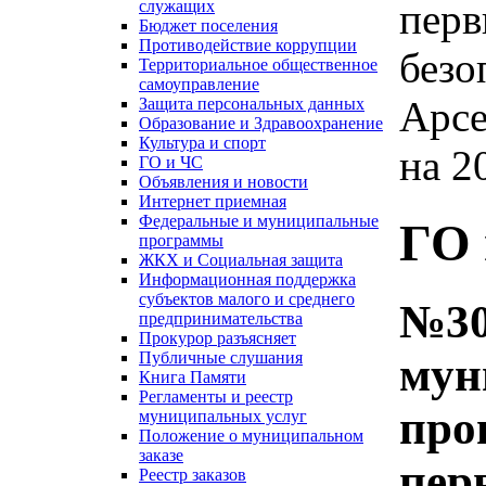
перв
служащих
Бюджет поселения
Противодействие коррупции
безо
Территориальное общественное
самоуправление
Арсе
Защита персональных данных
Образование и Здравоохранение
Культура и спорт
на 2
ГО и ЧС
Объявления и новости
Интернет приемная
Федеральные и муниципальные
ГО 
программы
ЖКХ и Социальная защита
Информационная поддержка
субъектов малого и среднего
№30
предпринимательства
Прокурор разъясняет
Публичные слушания
мун
Книга Памяти
Регламенты и реестр
про
муниципальных услуг
Положение о муниципальном
заказе
пер
Реестр заказов