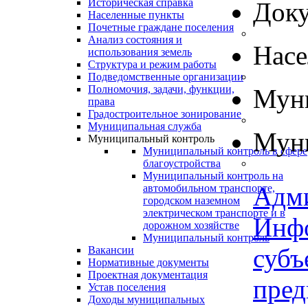
Историческая справка
Док
Населенные пункты
Почетные граждане поселения
Анализ состояния и
Нас
использования земель
Структура и режим работы
Подведомственные организации
Полномочия, задачи, функции,
Муни
права
Градостроительное зонирование
Муниципальная служба
Муни
Муниципальный контроль
Муниципальный контроль в сфере
благоустройства
Муниципальный контроль на
Адм
автомобильном транспорте,
городском наземном
электрическом транспорте и в
Инф
дорожном хозяйстве
Муниципальный контроль
субъ
Вакансии
Нормативные документы
Проектная документация
пред
Устав поселения
Доходы муниципальных