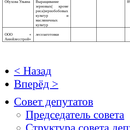
Обухова Ульяна
Выращивание
8
зерновых( кроме
риса)зернобобовых
культур и
масляничных
культур
ООО «
лесозаготовки
Анюйлесстрой»
< Назад
Вперёд >
Совет депутатов
Председатель совета
Структура совета деп