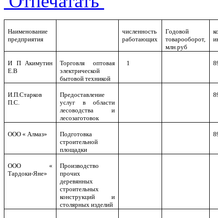
Отпечатать
Наименование
численность
Годовой
к
предприятия
работающих
товарооборот,
и
млн.руб
И П Акимутин
Торговля оптовая
1
8
Е.В
электрической
бытовой техникой
И.П.Старков
Предоставление
8
П.С.
услуг в области
лесоводства и
лесозаготовок
ООО « Алмаз»
Подготовка
8
строительной
площадки
ООО «
Производство
Тардоки-Яне»
прочих
деревянных
строительных
конструкций и
столярных изделий