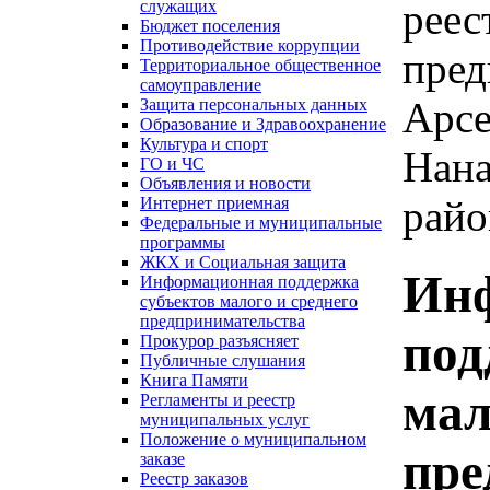
реес
служащих
Бюджет поселения
Противодействие коррупции
пред
Территориальное общественное
самоуправление
Арсе
Защита персональных данных
Образование и Здравоохранение
Культура и спорт
Нана
ГО и ЧС
Объявления и новости
райо
Интернет приемная
Федеральные и муниципальные
программы
ЖКХ и Социальная защита
Ин
Информационная поддержка
субъектов малого и среднего
предпринимательства
под
Прокурор разъясняет
Публичные слушания
Книга Памяти
мал
Регламенты и реестр
муниципальных услуг
Положение о муниципальном
пре
заказе
Реестр заказов