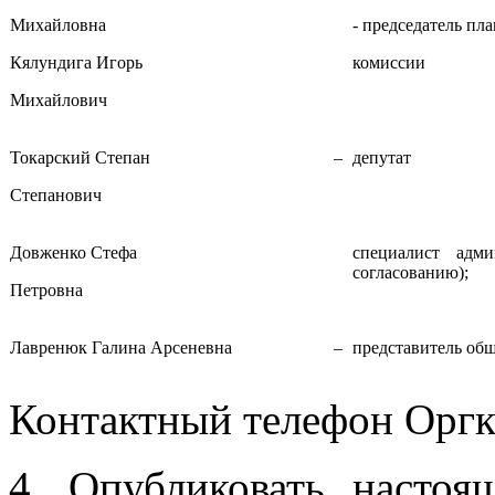
Михайловна
- председатель п
Кялундига Игорь
комиссии
Михайлович
Токарский Степан
–
депутат
Степанович
Довженко Стефа
специалист адми
согласованию);
Петровна
Лавренюк Галина Арсеневна
–
представитель общ
Контактный телефон Оргко
4. Опубликовать насто