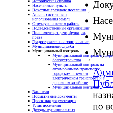
Историческая справка
Док
Населенные пункты
Почетные граждане поселения
Анализ состояния и
Нас
использования земель
Структура и режим работы
Подведомственные организации
Полномочия, задачи, функции,
Муни
права
Градостроительное зонирование
Муниципальная служба
Муни
Муниципальный контроль
Муниципальный контроль в сфере
благоустройства
Муниципальный контроль на
Адм
автомобильном транспорте,
городском наземном
электрическом транспорте и в
Пуб
дорожном хозяйстве
Муниципальный контроль
назн
Вакансии
Нормативные документы
Проектная документация
по в
Устав поселения
Доходы муниципальных