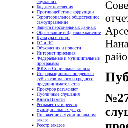
Сове
служащих
Бюджет поселения
Противодействие коррупции
отче
Территориальное общественное
самоуправление
Арсе
Защита персональных данных
Образование и Здравоохранение
Культура и спорт
Нана
ГО и ЧС
Объявления и новости
райо
Интернет приемная
Федеральные и муниципальные
программы
ЖКХ и Социальная защита
Пуб
Информационная поддержка
субъектов малого и среднего
предпринимательства
Прокурор разъясняет
№27
Публичные слушания
Книга Памяти
Регламенты и реестр
слу
муниципальных услуг
Положение о муниципальном
заказе
про
Реестр заказов