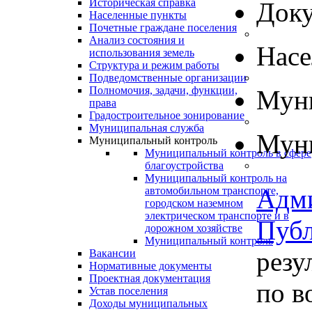
Историческая справка
Док
Населенные пункты
Почетные граждане поселения
Анализ состояния и
Нас
использования земель
Структура и режим работы
Подведомственные организации
Полномочия, задачи, функции,
Муни
права
Градостроительное зонирование
Муниципальная служба
Муни
Муниципальный контроль
Муниципальный контроль в сфере
благоустройства
Муниципальный контроль на
Адм
автомобильном транспорте,
городском наземном
электрическом транспорте и в
Пуб
дорожном хозяйстве
Муниципальный контроль
резу
Вакансии
Нормативные документы
Проектная документация
по в
Устав поселения
Доходы муниципальных