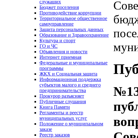
Сове
служащих
Бюджет поселения
Противодействие коррупции
бюдж
Территориальное общественное
самоуправление
посе
Защита персональных данных
Образование и Здравоохранение
Культура и спорт
муни
ГО и ЧС
Объявления и новости
Интернет приемная
Федеральные и муниципальные
Пуб
программы
ЖКХ и Социальная защита
Информационная поддержка
субъектов малого и среднего
№13
предпринимательства
Прокурор разъясняет
Публичные слушания
пуб
Книга Памяти
Регламенты и реестр
воп
муниципальных услуг
Положение о муниципальном
заказе
Сов
Реестр заказов